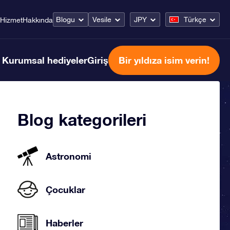
Blogu
Vesile
JPY
Türkçe
Hizmet
Hakkında
Kurumsal hediyeler
Giriş
Bir yıldıza isim verin!
Blog kategorileri
Astronomi
Çocuklar
Haberler