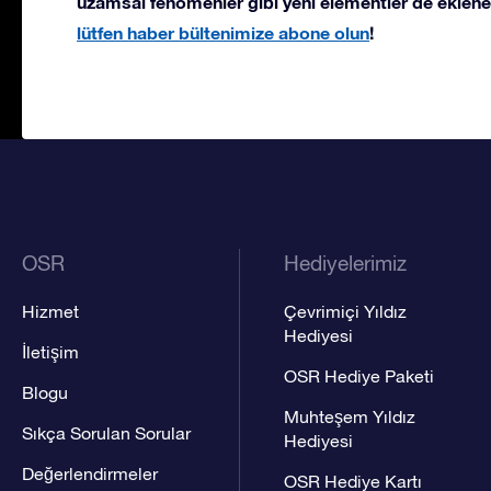
uzamsal fenomenler gibi yeni elementler de eklene
lütfen haber bültenimize abone olun
!
OSR
Hediyelerimiz
Hizmet
Çevrimiçi Yıldız
Hediyesi
İletişim
OSR Hediye Paketi
Blogu
Muhteşem Yıldız
Sıkça Sorulan Sorular
Hediyesi
Değerlendirmeler
OSR Hediye Kartı