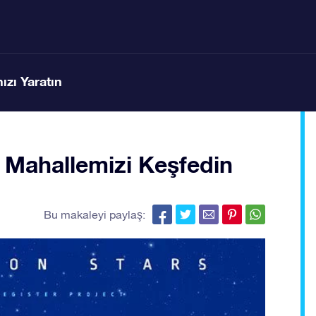
ızı Yaratın
k Mahallemizi Keşfedin
Bu makaleyi paylaş: