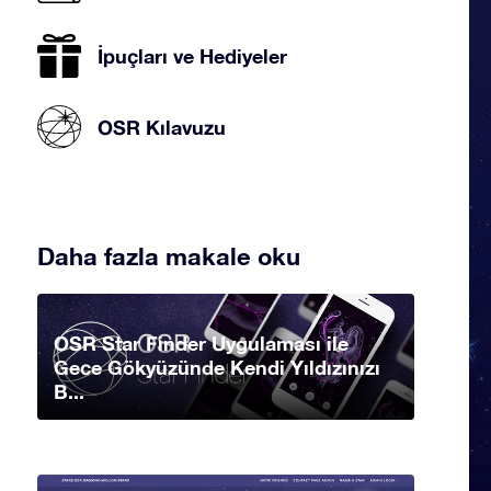
İpuçları ve Hediyeler
OSR Kılavuzu
Daha fazla makale oku
OSR Star Finder Uygulaması ile
Gece Gökyüzünde Kendi Yıldızınızı
B...