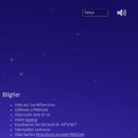
Mute
Bilgiler
Yıldız adı: One Million Stars
OSR kodu: LPR805246
Yıldız tarihi: 2018-07-25
Vesile:
General
Koordinatlar: RA 13h03m33.35 -49°31'38.1''
Takımyıldızı: Centaurus
Yıldız Sayfası:
https://stars.osr.org/LPR805246