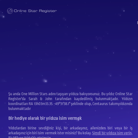
One Million Stars
Şu anda One Million Stars adını taşıyan yıldıza bakıyorsunuz. Bu yıldız Online Star
Register'da Sarah & John tarafından kaydedilmiş bulunmaktadır. Yıldızın
koordinatları RA 13h03m33.35 -49°31'38.1'' şeklinde olup, Centaurus takımyıldızında
bulunmaktadır
Bir hediye olarak bir yıldıza isim vermek
Yıldızlardan birine sevdiğiniz kişi, bir arkadaşınız, ailenizden biri veya bir iş
arkadaşınız için biri isim vermek ister misiniz? Bu kolay.
Şimdi bir yıldıza isim verin,