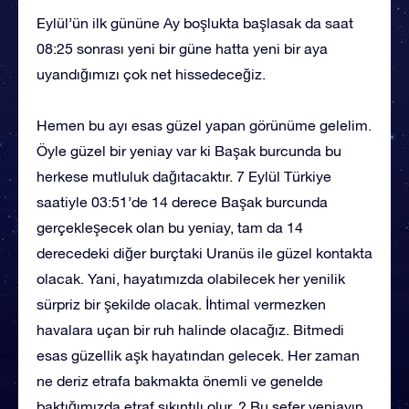
Eylül’ün ilk gününe Ay boşlukta başlasak da saat
08:25 sonrası yeni bir güne hatta yeni bir aya
uyandığımızı çok net hissedeceğiz.
Hemen bu ayı esas güzel yapan görünüme gelelim.
Öyle güzel bir yeniay var ki Başak burcunda bu
herkese mutluluk dağıtacaktır. 7 Eylül Türkiye
saatiyle 03:51’de 14 derece Başak burcunda
gerçekleşecek olan bu yeniay, tam da 14
derecedeki diğer burçtaki Uranüs ile güzel kontakta
olacak. Yani, hayatımızda olabilecek her yenilik
sürpriz bir şekilde olacak. İhtimal vermezken
havalara uçan bir ruh halinde olacağız. Bitmedi
esas güzellik aşk hayatından gelecek. Her zaman
ne deriz etrafa bakmakta önemli ve genelde
baktığımızda etraf sıkıntılı olur. ? Bu sefer yeniayın