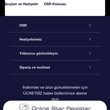
İpuçları ve Hediyeler
OSR Kılavuzu
OSR
Hizmet
Hediyelerimiz
İletişim
Çevrimiçi Yıldız Hediyesi
Yıldızınızı görüntüleyin
Blogu
OSR Hediye Paketi
Star Register
Sipariş ve teslimat
Sıkça Sorulan Sorular
Muhteşem Yıldız Hediyesi
OSR Star Finder Uygulaması
Müşteri Girişi
İndirimler ve ürün güncellemeleri için
ÜCRETSİZ haber bültenimize abone
Değerlendirmeler
OSR Hediye Kartı
Kişiselleştirilmiş Yıldız Sayfası
Ödeme bilgileri
olun
Kurumsal hediyeler
Bir Milyon Yıldız
Sevkiyat bilgileri