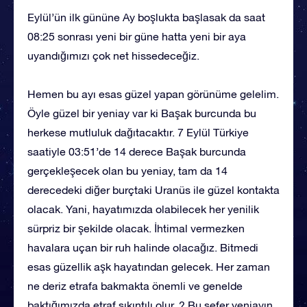
Eylül’ün ilk gününe Ay boşlukta başlasak da saat
08:25 sonrası yeni bir güne hatta yeni bir aya
uyandığımızı çok net hissedeceğiz.
Hemen bu ayı esas güzel yapan görünüme gelelim.
Öyle güzel bir yeniay var ki Başak burcunda bu
herkese mutluluk dağıtacaktır. 7 Eylül Türkiye
saatiyle 03:51’de 14 derece Başak burcunda
gerçekleşecek olan bu yeniay, tam da 14
derecedeki diğer burçtaki Uranüs ile güzel kontakta
olacak. Yani, hayatımızda olabilecek her yenilik
sürpriz bir şekilde olacak. İhtimal vermezken
havalara uçan bir ruh halinde olacağız. Bitmedi
esas güzellik aşk hayatından gelecek. Her zaman
ne deriz etrafa bakmakta önemli ve genelde
baktığımızda etraf sıkıntılı olur. ? Bu sefer yeniayın