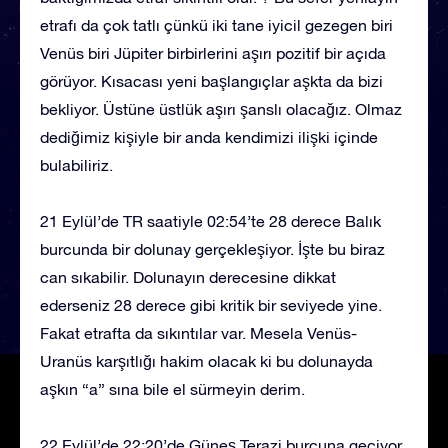
etrafı da çok tatlı çünkü iki tane iyicil gezegen biri
Venüs biri Jüpiter birbirlerini aşırı pozitif bir açıda
görüyor. Kısacası yeni başlangıçlar aşkta da bizi
bekliyor. Üstüne üstlük aşırı şanslı olacağız. Olmaz
dediğimiz kişiyle bir anda kendimizi ilişki içinde
bulabiliriz.
21 Eylül’de TR saatiyle 02:54’te 28 derece Balık
burcunda bir dolunay gerçekleşiyor. İşte bu biraz
can sıkabilir. Dolunayın derecesine dikkat
ederseniz 28 derece gibi kritik bir seviyede yine.
Fakat etrafta da sıkıntılar var. Mesela Venüs-
Uranüs karşıtlığı hakim olacak ki bu dolunayda
aşkın “a” sına bile el sürmeyin derim.
22 Eylül’de 22:20’de Güneş Terazi burcuna geçiyor.