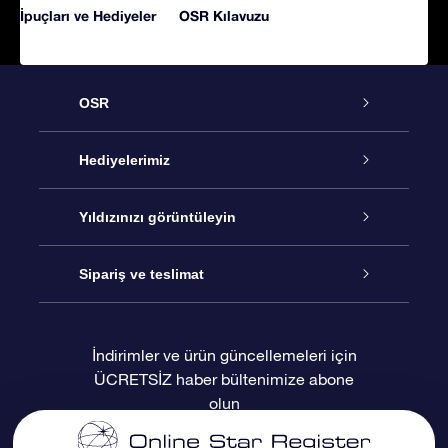
İpuçları ve Hediyeler
OSR Kılavuzu
OSR
Hizmet
Hediyelerimiz
İletişim
Çevrimiçi Yıldız Hediyesi
Yıldızınızı görüntüleyin
Blogu
OSR Hediye Paketi
Star Register
Sipariş ve teslimat
Sıkça Sorulan Sorular
Muhteşem Yıldız Hediyesi
OSR Star Finder Uygulaması
Müşteri Girişi
İndirimler ve ürün güncellemeleri için
ÜCRETSİZ haber bültenimize abone
Değerlendirmeler
OSR Hediye Kartı
Kişiselleştirilmiş Yıldız Sayfası
Ödeme bilgileri
olun
Kurumsal hediyeler
Bir Milyon Yıldız
Sevkiyat bilgileri