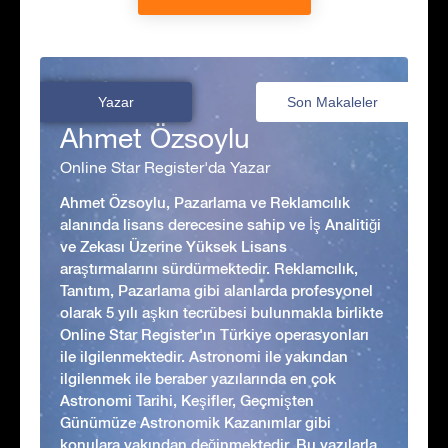
Yazar
Son Makaleler
Ahmet Özsoylu
Online Star Register'da Yazar
Ahmet Özsoylu, Pazarlama ve Reklamcılık
alanında lisans derecesine sahip ve İş Analitiği
ve Zekası Üzerine Yüksek Lisans
araştırmalarını sürdürmektedir. Reklamcılık,
Tanıtım, Pazarlama gibi alanlarda profesyonel
olarak 5 yılı aşkın tecrübesi bulunmakla birlikte
Online Star Register'ın Türkiye operasyonları
ile ilgilenmektedir. Astronomi ile yakından
ilgilenmek ile beraber yazılarında en çok
Astronomi Tarihi, Keşifler, Geçmişten
Günümüze Astronomik Kazanımlar gibi
konulara yakından değinmektedir. Bu yazılarla