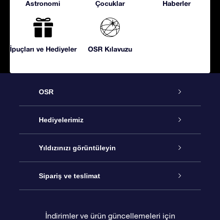
Astronomi
Çocuklar
Haberler
İpuçları ve Hediyeler
OSR Kılavuzu
OSR
Hizmet
Hediyelerimiz
İletişim
Çevrimiçi Yıldız Hediyesi
Yıldızınızı görüntüleyin
Blogu
OSR Hediye Paketi
Star Register
Sipariş ve teslimat
Sıkça Sorulan Sorular
Muhteşem Yıldız Hediyesi
OSR Star Finder Uygulaması
Müşteri Girişi
İndirimler ve ürün güncellemeleri için