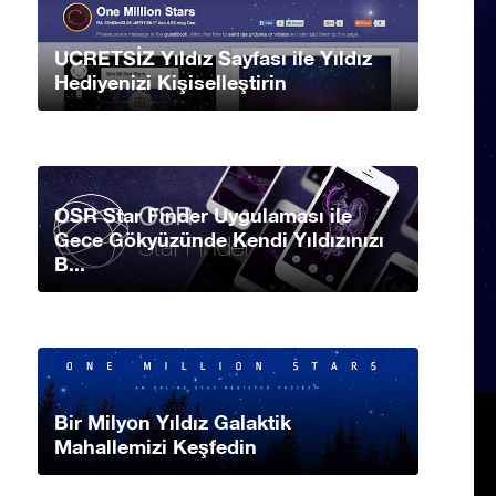
UCRETSİZ Yıldız Sayfası ile Yıldız
Hediyenizi Kişiselleştirin
OSR Star Finder Uygulaması ile
Gece Gökyüzünde Kendi Yıldızınızı
B...
Bir Milyon Yıldız Galaktik
Mahallemizi Keşfedin