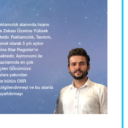
lamcılık alanında lisans
 ve Zekası Üzerine Yüksek
edir. Reklamcılık, Tanıtım,
nel olarak 5 yılı aşkın
ine Star Register'ın
mektedir. Astronomi ile
yazılarında en çok
mişten Günümüze
ulara yakından
ikte bütün OSR
i bilgilendirmeyi ve bu alanla
uyandırmayı