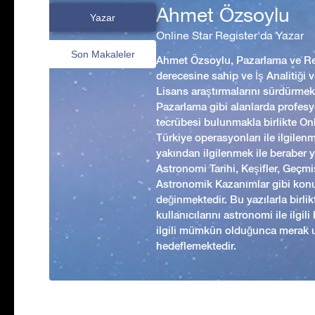
Ahmet Özsoylu
Yazar
Online Star Register'da Yazar
Son Makaleler
Ahmet Özsoylu, Pazarlama ve Rek
derecesine sahip ve İş Analitiği
Lisans araştırmalarını sürdürmekt
Pazarlama gibi alanlarda profesyo
tecrübesi bulunmakla birlikte Onl
Türkiye operasyonları ile ilgilen
yakından ilgilenmek ile beraber 
Astronomi Tarihi, Keşifler, Geç
Astronomik Kazanımlar gibi kon
değinmektedir. Bu yazılarla birl
kullanıcılarını astronomi ile ilgil
ilgili mümkün olduğunca merak 
hedeflemektedir.