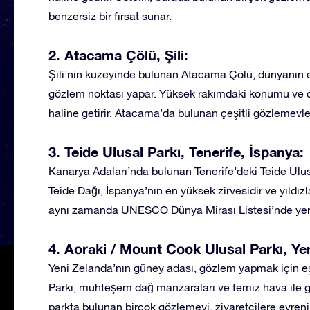
benzersiz bir fırsat sunar.
2. Atacama Çölü, Şili:
Şili’nin kuzeyinde bulunan Atacama Çölü, dünyanın e
gözlem noktası yapar. Yüksek rakımdaki konumu ve düş
haline getirir. Atacama’da bulunan çeşitli gözlemevleri
3. Teide Ulusal Parkı, Tenerife, İspanya:
Kanarya Adaları’nda bulunan Tenerife’deki Teide Ulus
Teide Dağı, İspanya’nın en yüksek zirvesidir ve yıldı
aynı zamanda UNESCO Dünya Mirası Listesi’nde yer al
4. Aoraki / Mount Cook Ulusal Parkı, Ye
Yeni Zelanda’nın güney adası, gözlem yapmak için eş
Parkı, muhteşem dağ manzaraları ve temiz hava ile g
parkta bulunan birçok gözlemevi, ziyaretçilere evreni