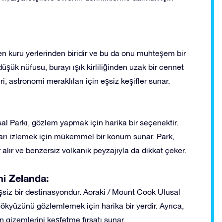
n kuru yerlerinden biridir ve bu da onu muhteşem bir
ük nüfusu, burayı ışık kirliliğinden uzak bir cennet
, astronomi meraklıları için eşsiz keşifler sunar.
al Parkı, gözlem yapmak için harika bir seçenektir.
zları izlemek için mükemmel bir konum sunar. Park,
ır ve benzersiz volkanik peyzajıyla da dikkat çeker.
ni Zelanda:
siz bir destinasyondur. Aoraki / Mount Cook Ulusal
ökyüzünü gözlemlemek için harika bir yerdir. Ayrıca,
n gizemlerini keşfetme fırsatı sunar.