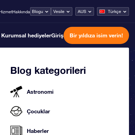
Blogu
Vesile
AUS
Türkçe
Hizmet
Hakkında
Kurumsal hediyeler
Giriş
Bir yıldıza isim verin!
Blog kategorileri
Astronomi
Çocuklar
Haberler