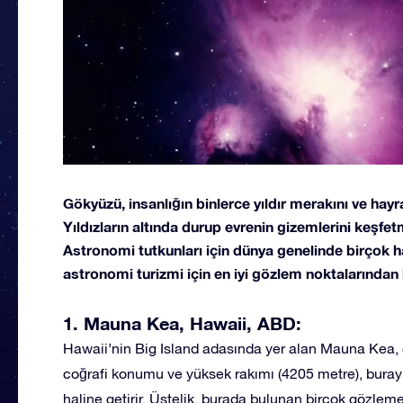
Gökyüzü, insanlığın binlerce yıldır merakını ve hayr
Yıldızların altında durup evrenin gizemlerini keşfe
Astronomi tutkunları için dünya genelinde birçok h
astronomi turizmi için en iyi gözlem noktalarından b
1. Mauna Kea, Hawaii, ABD:
Hawaii’nin Big Island adasında yer alan Mauna Kea, d
coğrafi konumu ve yüksek rakımı (4205 metre), bur
haline getirir. Üstelik, burada bulunan birçok gözlemev