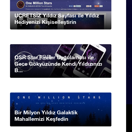
UCRETSİZ Yıldız Sayfası ile Yıldız
Hediyenizi Kişiselleştirin
OSR Star Finder Uygulaması ile
Gece Gökyüzünde Kendi Yıldızınızı
B...
Bir Milyon Yıldız Galaktik
Mahallemizi Keşfedin