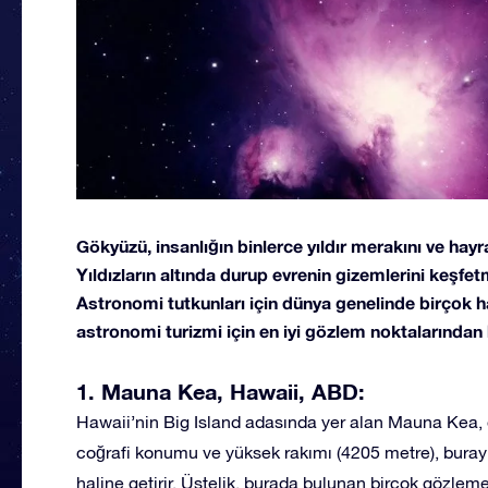
Gökyüzü, insanlığın binlerce yıldır merakını ve hayr
Yıldızların altında durup evrenin gizemlerini keşfe
Astronomi tutkunları için dünya genelinde birçok h
astronomi turizmi için en iyi gözlem noktalarından b
1. Mauna Kea, Hawaii, ABD:
Hawaii’nin Big Island adasında yer alan Mauna Kea, d
coğrafi konumu ve yüksek rakımı (4205 metre), bur
haline getirir. Üstelik, burada bulunan birçok gözlemev