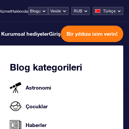
Blogu
Vesile
RUB
Türkçe
Hizmet
Hakkında
Kurumsal hediyeler
Giriş
Bir yıldıza isim verin!
Blog kategorileri
Astronomi
Çocuklar
Haberler