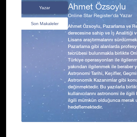
Ahmet Özsoylu
Yazar
Online Star Register'da Yazar
Son Makaleler
Ahmet Özsoylu, Pazarlama ve Rek
derecesine sahip ve İş Analitiği
Lisans araştırmalarını sürdürmekt
Pazarlama gibi alanlarda profesyo
tecrübesi bulunmakla birlikte Onl
Türkiye operasyonları ile ilgilen
yakından ilgilenmek ile beraber 
Astronomi Tarihi, Keşifler, Geç
Astronomik Kazanımlar gibi kon
değinmektedir. Bu yazılarla birl
kullanıcılarını astronomi ile ilgil
ilgili mümkün olduğunca merak 
hedeflemektedir.