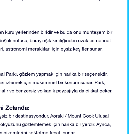
n kuru yerlerinden biridir ve bu da onu muhteşem bir
ük nüfusu, burayı ışık kirliliğinden uzak bir cennet
, astronomi meraklıları için eşsiz keşifler sunar.
al Parkı, gözlem yapmak için harika bir seçenektir.
zları izlemek için mükemmel bir konum sunar. Park,
ır ve benzersiz volkanik peyzajıyla da dikkat çeker.
ni Zelanda:
siz bir destinasyondur. Aoraki / Mount Cook Ulusal
ökyüzünü gözlemlemek için harika bir yerdir. Ayrıca,
n gizemlerini keşfetme fırsatı sunar.