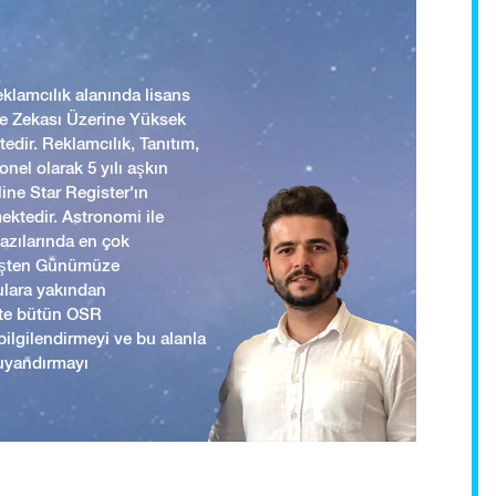
lamcılık alanında lisans
 ve Zekası Üzerine Yüksek
edir. Reklamcılık, Tanıtım,
nel olarak 5 yılı aşkın
ine Star Register'ın
mektedir. Astronomi ile
yazılarında en çok
mişten Günümüze
ulara yakından
ikte bütün OSR
i bilgilendirmeyi ve bu alanla
uyandırmayı