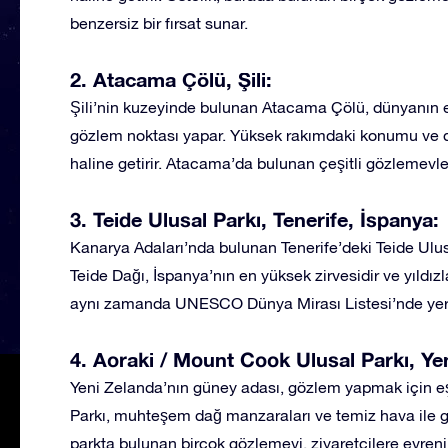
benzersiz bir fırsat sunar.
2. Atacama Çölü, Şili:
Şili’nin kuzeyinde bulunan Atacama Çölü, dünyanın e
gözlem noktası yapar. Yüksek rakımdaki konumu ve düş
haline getirir. Atacama’da bulunan çeşitli gözlemevleri
3. Teide Ulusal Parkı, Tenerife, İspanya:
Kanarya Adaları’nda bulunan Tenerife’deki Teide Ulus
Teide Dağı, İspanya’nın en yüksek zirvesidir ve yıldı
aynı zamanda UNESCO Dünya Mirası Listesi’nde yer al
4. Aoraki / Mount Cook Ulusal Parkı, Ye
Yeni Zelanda’nın güney adası, gözlem yapmak için eş
Parkı, muhteşem dağ manzaraları ve temiz hava ile g
parkta bulunan birçok gözlemevi, ziyaretçilere evreni