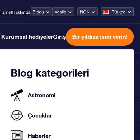
Blogu
Vesile
NOK
Türkçe
Hizmet
Hakkında
Kurumsal hediyeler
Giriş
Bir yıldıza isim verin!
Blog kategorileri
Astronomi
Çocuklar
Haberler