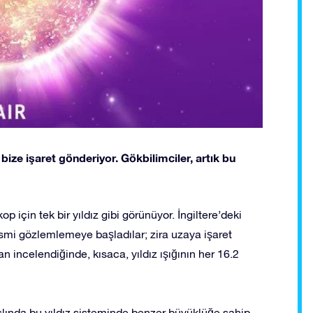
ize işaret gönderiyor. Gökbilimciler, artık bu
 için tek bir yıldız gibi görünüyor. İngiltere’deki
ismi gözlemlemeye başladılar; zira uzaya işaret
n incelendiğinde, kısaca, yıldız ışığının her 16.2
slında bu yıldız sisteminde benzer büyüklüğe sahip