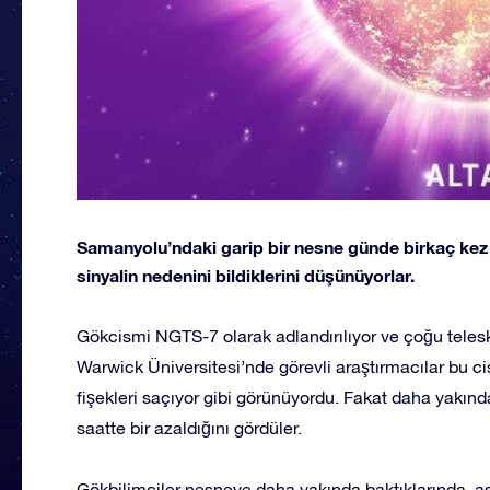
Samanyolu’ndaki garip bir nesne günde birkaç kez b
sinyalin nedenini bildiklerini düşünüyorlar.
Gökcismi NGTS-7 olarak adlandırılıyor ve çoğu teleskop
Warwick Üniversitesi’nde görevli araştırmacılar bu c
fişekleri saçıyor gibi görünüyordu. Fakat daha yakında
saatte bir azaldığını gördüler.
Gökbilimciler nesneye daha yakında baktıklarında, a