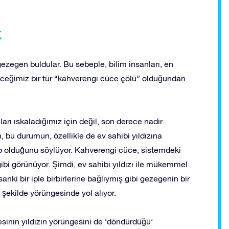
k
gezegen buldular. Bu sebeple, bilim insanları, en
ceğimiz bir tür “kahverengi cüce çölü” olduğundan
ı ıskaladığımız için değil, son derece nadir
 bu durumun, özellikle de ev sahibi yıldızına
rip olduğunu söylüyor. Kahverengi cüce, sistemdeki
 gibi görünüyor. Şimdi, ev sahibi yıldızı ile mükemmel
nki bir iple birbirlerine bağlıymış gibi gezegenin bir
k şekilde yörüngesinde yol alıyor.
sinin yıldızın yörüngesini de ‘döndürdüğü’