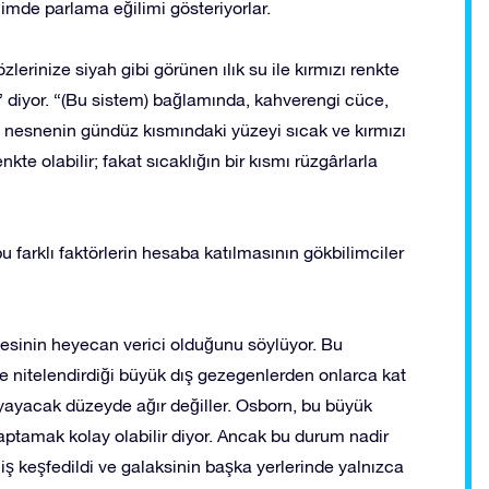
içimde parlama eğilimi gösteriyorlar.
zlerinize siyah gibi görünen ılık su ile kırmızı renkte
,” diyor. “(Bu sistem) bağlamında, kahverengi cüce,
ni nesnenin gündüz kısmındaki yüzeyi sıcak ve kırmızı
nkte olabilir; fakat sıcaklığın bir kısmı rüzgârlarla
 farklı faktörlerin hesaba katılmasının gökbilimciler
mesinin heyecan verici olduğunu söylüyor. Bu
iye nitelendirdiği büyük dış gezegenlerden onlarca kat
k yayacak düzeyde ağır değiller. Osborn, bu büyük
saptamak kolay olabilir diyor. Ancak bu durum nadir
iş keşfedildi ve galaksinin başka yerlerinde yalnızca