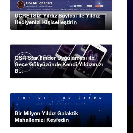
UCRETSİZ Yıldız Sayfası ile Yıldız
Hediyenizi Kişiselleştirin
OSR Star Finder Uygulaması ile
Gece Gökyüzünde Kendi Yıldızınızı
B...
Bir Milyon Yıldız Galaktik
Mahallemizi Keşfedin