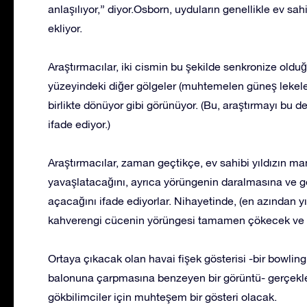
anlaşılıyor,” diyor.Osborn, uyduların genellikle ev sahi
ekliyor.
Araştırmacılar, iki cismin bu şekilde senkronize olduğu
yüzeyindeki diğer gölgeler (muhtemelen güneş lekele
birlikte dönüyor gibi görünüyor. (Bu, araştırmayı bu de
ifade ediyor.)
Araştırmacılar, zaman geçtikçe, ev sahibi yıldızın m
yavaşlatacağını, ayrıca yörüngenin daralmasına ve g
açacağını ifade ediyorlar. Nihayetinde, (en azından y
kahverengi cücenin yörüngesi tamamen çökecek ve ev s
Ortaya çıkacak olan havai fişek gösterisi -bir bowli
balonuna çarpmasına benzeyen bir görüntü- gerçekleş
gökbilimciler için muhteşem bir gösteri olacak.