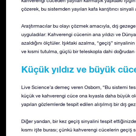
kahverengi cüceden yayılan karmaşık yapıdaki ışığın 
çözerek, bu sistemden yayılan kafa karıştırıcı sinyali 
Araştırmacılar bu olayı çözmek amacıyla, dış gezege
uyguladılar: Kahverengi cücenin ana yıldızı ve Dünya
azaldığını ölçtüler. Işıktaki azalma, “geçiş” sinyalinin
ve kısmi tutulma, güçlü bir teleskopla dahi doğrudan
Küçük yıldız ve büyük cüc
Live Science’a demeç veren Osborn, “Bu sistemi tespit
küçük ve kahverengi cüce ona kıyasla daha büyük old
yapılan gözlemlerde tespit edilen alışılmış bir dış 
Diğer yandan, bir kez geçiş sinyalini tespit ettiğiniz
kısmı işte burası; çünkü kahverengi cücelerin geçiş sin