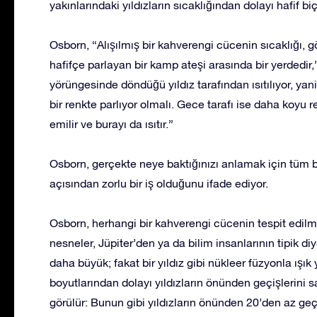
yakınlarındaki yıldızların sıcaklığından dolayı hafif b
Osborn, “Alışılmış bir kahverengi cücenin sıcaklığı, gö
hafifçe parlayan bir kamp ateşi arasında bir yerdedir
yörüngesinde döndüğü yıldız tarafından ısıtılıyor, ya
bir renkte parlıyor olmalı. Gece tarafı ise daha koyu re
emilir ve burayı da ısıtır.”
Osborn, gerçekte neye baktığınızı anlamak için tüm bu
açısından zorlu bir iş olduğunu ifade ediyor.
Osborn, herhangi bir kahverengi cücenin tespit edil
nesneler, Jüpiter’den ya da bilim insanlarının tipik d
daha büyük; fakat bir yıldız gibi nükleer füzyonla ışı
boyutlarından dolayı yıldızların önünden geçişlerini 
görülür: Bunun gibi yıldızların önünden 20’den az geç