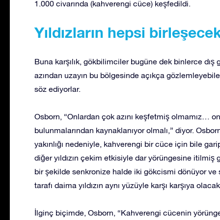
1.000 civarında (kahverengi cüce) keşfedildi.
Yıldızların hepsi birleşece
Buna karşılık, gökbilimciler bugüne dek binlerce dış 
azından uzayın bu bölgesinde açıkça gözlemleyebile
söz ediyorlar.
Osborn, “Onlardan çok azını keşfetmiş olmamız… onlar
bulunmalarından kaynaklanıyor olmalı,” diyor. Osborn,
yakınlığı nedeniyle, kahverengi bir cüce için bile ga
diğer yıldızın çekim etkisiyle dar yörüngesine itilmiş
bir şekilde senkronize halde iki gökcismi dönüyor ve sa
tarafı daima yıldızın aynı yüzüyle karşı karşıya olaca
İlginç biçimde, Osborn, “Kahverengi cücenin yörünge