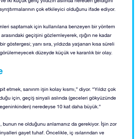
ve iki küçük genç yıldızın aslında nereden geldiğini
ayrıştırmalarının çok etkileyici olduğunu ifade ediyor.
nleri saptamak için kullanılana benzeyen bir yöntem
 arasındaki geçişini gözlemleyerek, ışığın ne kadar
 bir göstergesi; yanı sıra, yıldızda yaşanan kısa süreli
 görülemeyecek düzeyde küçük ve karanlık bir olay.
e
 etmek, sanırım işin kolay kısmı,” diyor. “Yıldız çok
uğu için, geçiş sinyali aslında (geceleri gökyüzünde
gezegeninkinden) neredeyse 10 kat daha büyük.”
de, bunun ne olduğunu anlamanız da gerekiyor. İşin zor
yalleri gayet tuhaf. Öncelikle, iç ısılarından ve