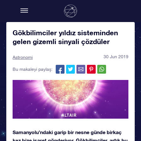
Gökbilimciler yıldız sisteminden
gelen gizemli sinyali çözdüler
30 Jun 2019
Astronomi
Bu makaleyi paylaş:
Samanyolu’ndaki garip bir nesne günde birkaç
kez bize işaret gönderiyor. Gökbilimciler, artık bu