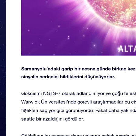
Samanyolu’ndaki garip bir nesne günde birkaç kez b
sinyalin nedenini bildiklerini düşünüyorlar.
Gökcismi NGTS-7 olarak adlandırılıyor ve çoğu teleskop
Warwick Üniversitesi’nde görevli araştırmacılar bu c
fişekleri saçıyor gibi görünüyordu. Fakat daha yakında
saatte bir azaldığını gördüler.
Gökbilimciler nesneye daha yakında baktıklarında, a