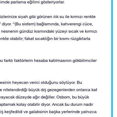
içimde parlama eğilimi gösteriyorlar.
zlerinize siyah gibi görünen ılık su ile kırmızı renkte
,” diyor. “(Bu sistem) bağlamında, kahverengi cüce,
ni nesnenin gündüz kısmındaki yüzeyi sıcak ve kırmızı
nkte olabilir; fakat sıcaklığın bir kısmı rüzgârlarla
 farklı faktörlerin hesaba katılmasının gökbilimciler
mesinin heyecan verici olduğunu söylüyor. Bu
iye nitelendirdiği büyük dış gezegenlerden onlarca kat
k yayacak düzeyde ağır değiller. Osborn, bu büyük
saptamak kolay olabilir diyor. Ancak bu durum nadir
iş keşfedildi ve galaksinin başka yerlerinde yalnızca