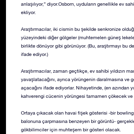
anlaşılıyor,” diyor.Osborn, uyduların genellikle ev sahi
ekliyor.
Araştırmacılar, iki cismin bu şekilde senkronize olduğu
yüzeyindeki diğer gölgeler (muhtemelen güneş lekele
birlikte dönüyor gibi görünüyor. (Bu, araştırmayı bu de
ifade ediyor.)
Araştırmacılar, zaman geçtikçe, ev sahibi yıldızın m
yavaşlatacağını, ayrıca yörüngenin daralmasına ve g
açacağını ifade ediyorlar. Nihayetinde, (en azından y
kahverengi cücenin yörüngesi tamamen çökecek ve ev s
Ortaya çıkacak olan havai fişek gösterisi -bir bowli
balonuna çarpmasına benzeyen bir görüntü- gerçekleş
gökbilimciler için muhteşem bir gösteri olacak.