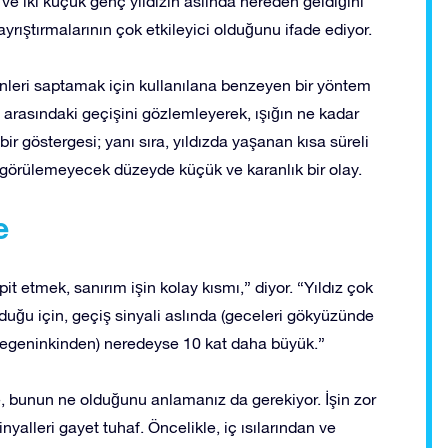
ve iki küçük genç yıldızın aslında nereden geldiğini
ayrıştırmalarının çok etkileyici olduğunu ifade ediyor.
nleri saptamak için kullanılana benzeyen bir yöntem
 arasındaki geçişini gözlemleyerek, ışığın ne kadar
 bir göstergesi; yanı sıra, yıldızda yaşanan kısa süreli
 görülemeyecek düzeyde küçük ve karanlık bir olay.
e
 etmek, sanırım işin kolay kısmı,” diyor. “Yıldız çok
uğu için, geçiş sinyali aslında (geceleri gökyüzünde
gezegeninkinden) neredeyse 10 kat daha büyük.”
de, bunun ne olduğunu anlamanız da gerekiyor. İşin zor
yalleri gayet tuhaf. Öncelikle, iç ısılarından ve