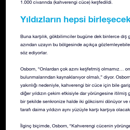
1.000 civarında (kahverengi cüce) keşfedildi.
Yıldızların hepsi birleşece
Buna karşılık, gökbilimciler bugüne dek binlerce dış 
azından uzayın bu bölgesinde açıkça gözlemleyebile
söz ediyorlar.
Osborn, “Onlardan çok azını keşfetmiş olmamız… onlar
bulunmalarından kaynaklanıyor olmalı,” diyor. Osborn,
yakınlığı nedeniyle, kahverengi bir cüce için bile ga
diğer yıldızın çekim etkisiyle dar yörüngesine itilmiş
bir şekilde senkronize halde iki gökcismi dönüyor ve sa
tarafı daima yıldızın aynı yüzüyle karşı karşıya olaca
İlginç biçimde, Osborn, “Kahverengi cücenin yörünge