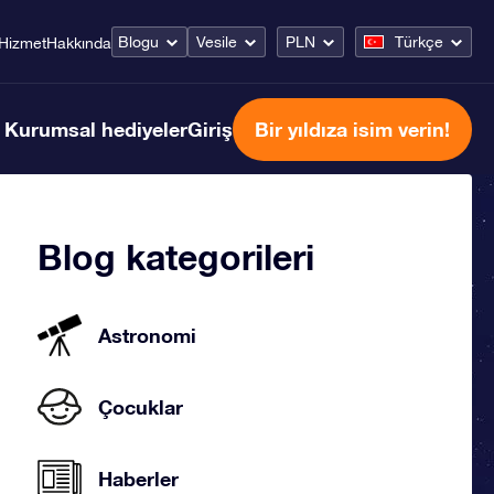
Blogu
Vesile
PLN
Türkçe
Hizmet
Hakkında
Kurumsal hediyeler
Giriş
Bir yıldıza isim verin!
Blog kategorileri
Astronomi
Çocuklar
Haberler