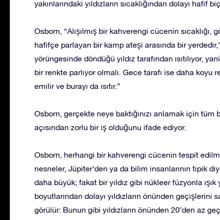
yakınlarındaki yıldızların sıcaklığından dolayı hafif b
Osborn, “Alışılmış bir kahverengi cücenin sıcaklığı, gö
hafifçe parlayan bir kamp ateşi arasında bir yerdedir
yörüngesinde döndüğü yıldız tarafından ısıtılıyor, ya
bir renkte parlıyor olmalı. Gece tarafı ise daha koyu re
emilir ve burayı da ısıtır.”
Osborn, gerçekte neye baktığınızı anlamak için tüm bu
açısından zorlu bir iş olduğunu ifade ediyor.
Osborn, herhangi bir kahverengi cücenin tespit edil
nesneler, Jüpiter’den ya da bilim insanlarının tipik d
daha büyük; fakat bir yıldız gibi nükleer füzyonla ışı
boyutlarından dolayı yıldızların önünden geçişlerini 
görülür: Bunun gibi yıldızların önünden 20’den az geç