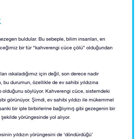
k
gezegen buldular. Bu sebeple, bilim insanları, en
ceğimiz bir tür “kahverengi cüce çölü” olduğundan
ı ıskaladığımız için değil, son derece nadir
 bu durumun, özellikle de ev sahibi yıldızına
rip olduğunu söylüyor. Kahverengi cüce, sistemdeki
 gibi görünüyor. Şimdi, ev sahibi yıldızı ile mükemmel
nki bir iple birbirlerine bağlıymış gibi gezegenin bir
k şekilde yörüngesinde yol alıyor.
sinin yıldızın yörüngesini de ‘döndürdüğü’