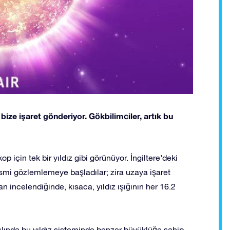
ize işaret gönderiyor. Gökbilimciler, artık bu
 için tek bir yıldız gibi görünüyor. İngiltere’deki
ismi gözlemlemeye başladılar; zira uzaya işaret
n incelendiğinde, kısaca, yıldız ışığının her 16.2
slında bu yıldız sisteminde benzer büyüklüğe sahip