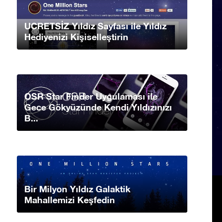
UCRETSİZ Yıldız Sayfası ile Yıldız
Hediyenizi Kişiselleştirin
OSR Star Finder Uygulaması ile
Gece Gökyüzünde Kendi Yıldızınızı
B...
Bir Milyon Yıldız Galaktik
Mahallemizi Keşfedin