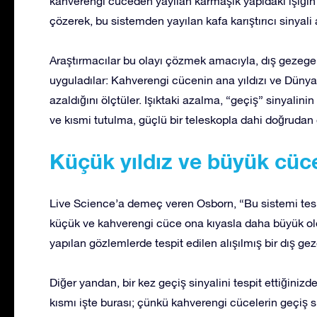
kahverengi cüceden yayılan karmaşık yapıdaki ışığın 
çözerek, bu sistemden yayılan kafa karıştırıcı sinyali 
Araştırmacılar bu olayı çözmek amacıyla, dış gezege
uyguladılar: Kahverengi cücenin ana yıldızı ve Dünya
azaldığını ölçtüler. Işıktaki azalma, “geçiş” sinyalinin
ve kısmi tutulma, güçlü bir teleskopla dahi doğrudan
Küçük yıldız ve büyük cüc
Live Science’a demeç veren Osborn, “Bu sistemi tespit
küçük ve kahverengi cüce ona kıyasla daha büyük old
yapılan gözlemlerde tespit edilen alışılmış bir dış 
Diğer yandan, bir kez geçiş sinyalini tespit ettiğiniz
kısmı işte burası; çünkü kahverengi cücelerin geçiş sin