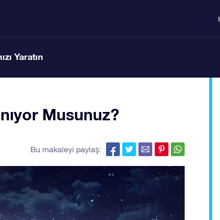
ızı Yaratın
 Tanıyor Musunuz?
Bu makaleyi paylaş: