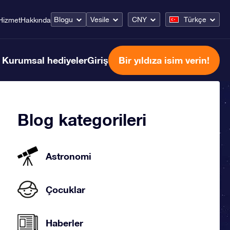
Blogu
Vesile
CNY
Türkçe
Hizmet
Hakkında
Kurumsal hediyeler
Giriş
Bir yıldıza isim verin!
Blog kategorileri
Astronomi
Çocuklar
Haberler