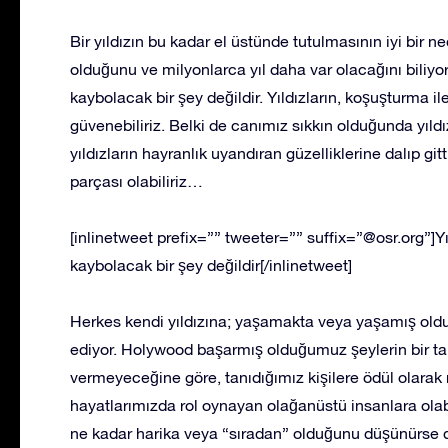
Bir yıldızın bu kadar el üstünde tutulmasının iyi bir ne
olduğunu ve milyonlarca yıl daha var olacağını biliyor
kaybolacak bir şey değildir. Yıldızların, koşuşturma i
güvenebiliriz. Belki de canımız sıkkın olduğunda yıld
yıldızların hayranlık uyandıran güzelliklerine dalıp gi
parçası olabiliriz…
[inlinetweet prefix=”” tweeter=”” suffix=”@osr.org”]Yı
kaybolacak bir şey değildir[/inlinetweet]
Herkes kendi yıldızına; yaşamakta veya yaşamış olduğ
ediyor. Holywood başarmış olduğumuz şeylerin bir takd
vermeyeceğine göre, tanıdığımız kişilere ödül olarak 
hayatlarımızda rol oynayan olağanüstü insanlara olab
ne kadar harika veya “sıradan” olduğunu düşünürse d