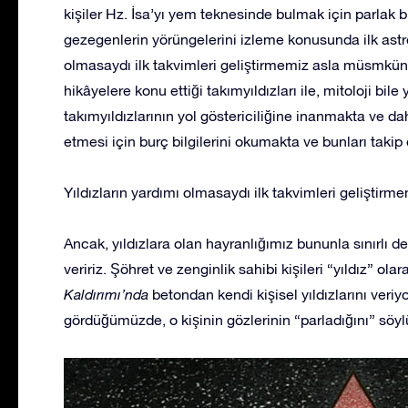
kişiler Hz. İsa’yı yem teknesinde bulmak için parlak bir
gezegenlerin yörüngelerini izleme konusunda ilk astro
olmasaydı ilk takvimleri geliştirmemiz asla müsmkün o
hikâyelere konu ettiği takımyıldızları ile, mitoloji bile
takımyıldızlarının yol göstericiliğine inanmakta ve da
etmesi için burç bilgilerini okumakta ve bunları takip
Yıldızların yardımı olmasaydı ilk takvimleri geliştir
Ancak, yıldızlara olan hayranlığımız bununla sınırlı de
veririz. Şöhret ve zenginlik sahibi kişileri “yıldız” ol
Kaldırımı’nda
betondan kendi kişisel yıldızlarını veriy
gördüğümüzde, o kişinin gözlerinin “parladığını” söyl