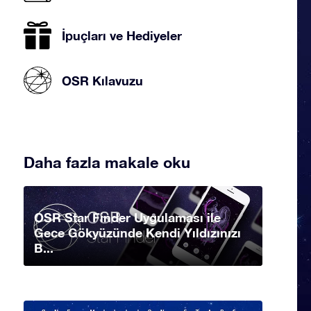
İpuçları ve Hediyeler
OSR Kılavuzu
Daha fazla makale oku
OSR Star Finder Uygulaması ile
Gece Gökyüzünde Kendi Yıldızınızı
B...