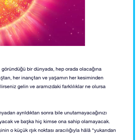
i göründüğü bir dünyada, hep orada olacağına
 yaştan, her inançtan ve yaşamın her kesiminden
lirseniz gelin ve aramızdaki farklılıklar ne olursa
ünyadan ayrıldıktan sonra bile unutamayacağınızı
rlayacak ve başka hiç kimse ona sahip olamayacak.
inin o küçük ışık noktası aracılığıyla hâlâ “yukarıdan