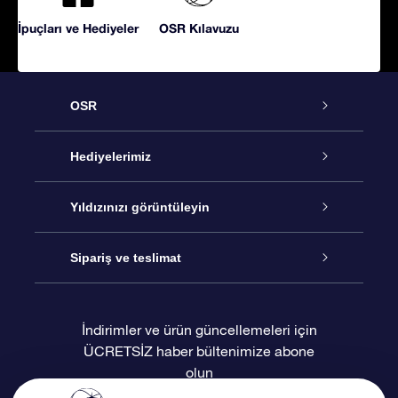
İpuçları ve Hediyeler
OSR Kılavuzu
OSR
Hizmet
Hediyelerimiz
İletişim
Çevrimiçi Yıldız Hediyesi
Yıldızınızı görüntüleyin
Blogu
OSR Hediye Paketi
Star Register
Sipariş ve teslimat
Sıkça Sorulan Sorular
Muhteşem Yıldız Hediyesi
OSR Star Finder Uygulaması
Müşteri Girişi
İndirimler ve ürün güncellemeleri için
ÜCRETSİZ haber bültenimize abone
Değerlendirmeler
OSR Hediye Kartı
Kişiselleştirilmiş Yıldız Sayfası
Ödeme bilgileri
olun