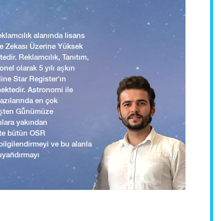
lamcılık alanında lisans
 ve Zekası Üzerine Yüksek
edir. Reklamcılık, Tanıtım,
nel olarak 5 yılı aşkın
ine Star Register'ın
mektedir. Astronomi ile
yazılarında en çok
mişten Günümüze
ulara yakından
ikte bütün OSR
i bilgilendirmeyi ve bu alanla
uyandırmayı