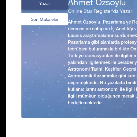
Ahmet Özsoylu
Yazar
Online Star Register'da Yazar
Son Makaleler
Ahmet Özsoylu, Pazarlama ve Rek
derecesine sahip ve İş Analitiği
Lisans araştırmalarını sürdürmekt
Pazarlama gibi alanlarda profesyo
tecrübesi bulunmakla birlikte Onl
Türkiye operasyonları ile ilgilen
yakından ilgilenmek ile beraber 
Astronomi Tarihi, Keşifler, Geç
Astronomik Kazanımlar gibi kon
değinmektedir. Bu yazılarla birl
kullanıcılarını astronomi ile ilgil
ilgili mümkün olduğunca merak 
hedeflemektedir.