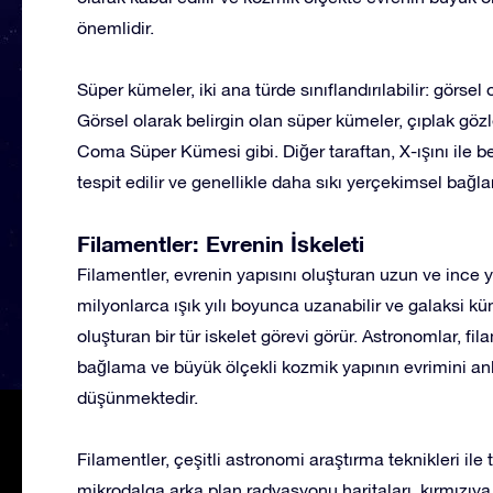
önemlidir.
Süper kümeler, iki ana türde sınıflandırılabilir: görsel o
Görsel olarak belirgin olan süper kümeler, çıplak gözle
Coma Süper Kümesi gibi. Diğer taraftan, X-ışını ile be
tespit edilir ve genellikle daha sıkı yerçekimsel bağlar
Filamentler: Evrenin İskeleti
Filamentler, evrenin yapısını oluşturan uzun ve ince 
milyonlarca ışık yılı boyunca uzanabilir ve galaksi kü
oluşturan bir tür iskelet görevi görür. Astronomlar, fi
bağlama ve büyük ölçekli kozmik yapının evrimini anl
düşünmektedir.
Filamentler, çeşitli astronomi araştırma teknikleri ile 
mikrodalga arka plan radyasyonu haritaları, kırmızıya 