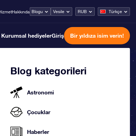
Blogu
Vesile
RUB
Türkçe
Hizmet
Hakkında
Kurumsal hediyeler
Giriş
Bir yıldıza isim verin!
Blog kategorileri
Astronomi
Çocuklar
Haberler