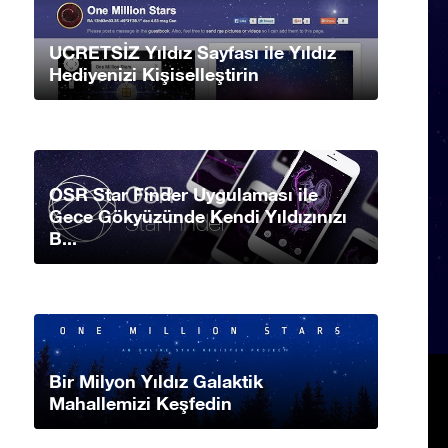
UCRETSİZ Yıldız Sayfası ile Yıldız
Hediyenizi Kişiselleştirin
OSR Star Finder Uygulaması ile
Gece Gökyüzünde Kendi Yıldızınızı
B...
Bir Milyon Yıldız Galaktik
Mahallemizi Keşfedin