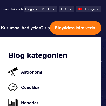
Blogu
Vesile
BRL
Türkçe
Hizmet
Hakkında
Kurumsal hediyeler
Giriş
Bir yıldıza isim verin!
Blog kategorileri
Astronomi
Çocuklar
Haberler