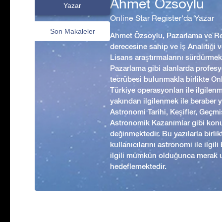
Ahmet Özsoylu
Yazar
Online Star Register'da Yazar
Son Makaleler
Ahmet Özsoylu, Pazarlama ve Rek
derecesine sahip ve İş Analitiği
Lisans araştırmalarını sürdürmekt
Pazarlama gibi alanlarda profesyo
tecrübesi bulunmakla birlikte Onl
Türkiye operasyonları ile ilgilen
yakından ilgilenmek ile beraber 
Astronomi Tarihi, Keşifler, Geç
Astronomik Kazanımlar gibi kon
değinmektedir. Bu yazılarla birl
kullanıcılarını astronomi ile ilgil
ilgili mümkün olduğunca merak 
hedeflemektedir.