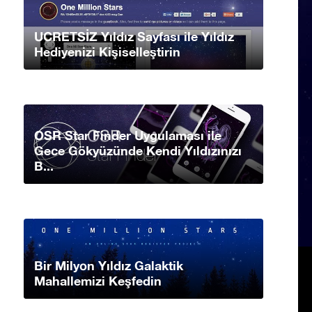
UCRETSİZ Yıldız Sayfası ile Yıldız
Hediyenizi Kişiselleştirin
OSR Star Finder Uygulaması ile
Gece Gökyüzünde Kendi Yıldızınızı
B...
Bir Milyon Yıldız Galaktik
Mahallemizi Keşfedin