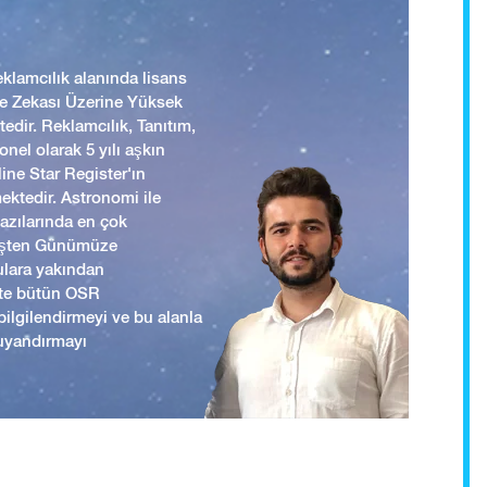
lamcılık alanında lisans
 ve Zekası Üzerine Yüksek
edir. Reklamcılık, Tanıtım,
nel olarak 5 yılı aşkın
ine Star Register'ın
mektedir. Astronomi ile
yazılarında en çok
mişten Günümüze
ulara yakından
ikte bütün OSR
i bilgilendirmeyi ve bu alanla
uyandırmayı