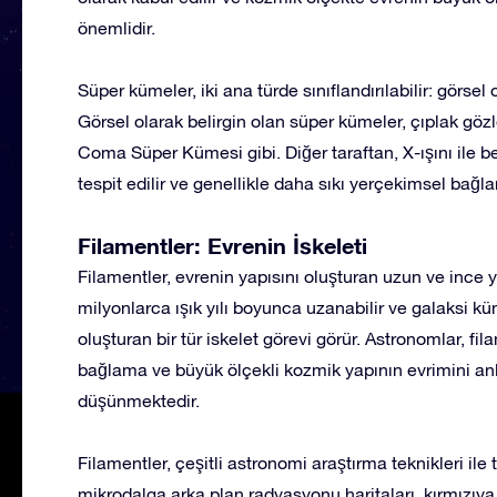
önemlidir.
Süper kümeler, iki ana türde sınıflandırılabilir: görsel o
Görsel olarak belirgin olan süper kümeler, çıplak gözle
Coma Süper Kümesi gibi. Diğer taraftan, X-ışını ile be
tespit edilir ve genellikle daha sıkı yerçekimsel bağlar
Filamentler: Evrenin İskeleti
Filamentler, evrenin yapısını oluşturan uzun ve ince 
milyonlarca ışık yılı boyunca uzanabilir ve galaksi kü
oluşturan bir tür iskelet görevi görür. Astronomlar, fi
bağlama ve büyük ölçekli kozmik yapının evrimini anl
düşünmektedir.
Filamentler, çeşitli astronomi araştırma teknikleri ile 
mikrodalga arka plan radyasyonu haritaları, kırmızıya 