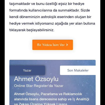
taşımaktadır ve bunu özelliği eşsiz bir hediye
formatında kullanıcılarına da sunmaktadır. Sizde
kendi döneminizin astrolojik eserinden oluşan bir
hediye vermek istiyorsanız aşağıda yer alan butona
tıklayarak başlayabilirsiniz.
Bir Yıldıza İsim Ver
Yazar
Son Makaleler
Ahmet Özsoylu
Online Star Register'da Yazar
Ahmet Özsoylu, Pazarlama ve Reklamcılık
alanında lisans derecesine sahip ve İş Analitiği
ve Zekası Üzerine Yüksek Lisans