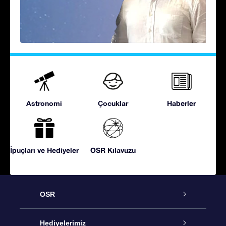
Astronomi
Çocuklar
Haberler
İpuçları ve Hediyeler
OSR Kılavuzu
OSR
Hizmet
Hediyelerimiz