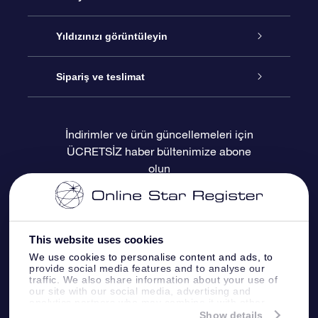
İletişim
Çevrimiçi Yıldız Hediyesi
Yıldızınızı görüntüleyin
Blogu
OSR Hediye Paketi
Star Register
Sipariş ve teslimat
Sıkça Sorulan Sorular
Muhteşem Yıldız Hediyesi
OSR Star Finder Uygulaması
Müşteri Girişi
İndirimler ve ürün güncellemeleri için
ÜCRETSİZ haber bültenimize abone
Değerlendirmeler
OSR Hediye Kartı
Kişiselleştirilmiş Yıldız Sayfası
Ödeme bilgileri
olun
Kurumsal hediyeler
Bir Milyon Yıldız
Sevkiyat bilgileri
OSR Starsaver
İade Politikası
This website uses cookies
We use cookies to personalise content and ads, to
provide social media features and to analyse our
Fly me to the stars VR sanal gerçeklik
Takımyıldızı
traffic. We also share information about your use of
uygulaması
our site with our social media, advertising and
analytics partners who may combine it with other
information that you’ve provided to them or that
Show details