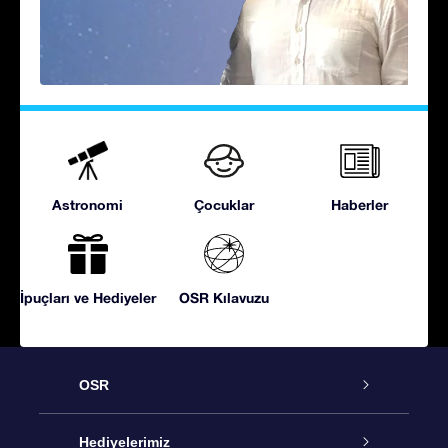
Astronomi
Çocuklar
Haberler
İpuçları ve Hediyeler
OSR Kılavuzu
OSR
Hizmet
Hediyelerimiz