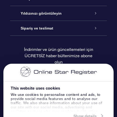
İletişim
Çevrimiçi Yıldız Hediyesi
Yıldızınızı görüntüleyin
Blogu
OSR Hediye Paketi
Star Register
Sipariş ve teslimat
Sıkça Sorulan Sorular
Muhteşem Yıldız Hediyesi
OSR Star Finder Uygulaması
Müşteri Girişi
İndirimler ve ürün güncellemeleri için
ÜCRETSİZ haber bültenimize abone
Değerlendirmeler
OSR Hediye Kartı
Kişiselleştirilmiş Yıldız Sayfası
Ödeme bilgileri
olun
Kurumsal hediyeler
Bir Milyon Yıldız
Sevkiyat bilgileri
OSR Starsaver
İade Politikası
This website uses cookies
We use cookies to personalise content and ads, to
provide social media features and to analyse our
Fly me to the stars VR sanal gerçeklik
Takımyıldızı
traffic. We also share information about your use of
uygulaması
our site with our social media, advertising and
analytics partners who may combine it with other
information that you’ve provided to them or that
Show details