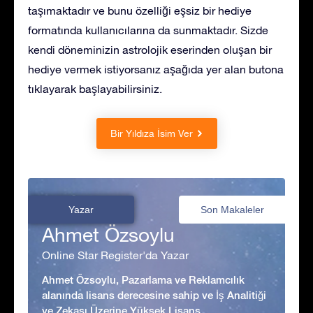
taşımaktadır ve bunu özelliği eşsiz bir hediye
formatında kullanıcılarına da sunmaktadır. Sizde
kendi döneminizin astrolojik eserinden oluşan bir
hediye vermek istiyorsanız aşağıda yer alan butona
tıklayarak başlayabilirsiniz.
Bir Yıldıza İsim Ver
Yazar
Son Makaleler
Ahmet Özsoylu
Online Star Register'da Yazar
Ahmet Özsoylu, Pazarlama ve Reklamcılık
alanında lisans derecesine sahip ve İş Analitiği
ve Zekası Üzerine Yüksek Lisans