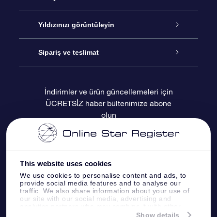
İletişim
Çevrimiçi Yıldız Hediyesi
Yıldızınızı görüntüleyin
Blogu
OSR Hediye Paketi
Star Register
Sipariş ve teslimat
Sıkça Sorulan Sorular
Muhteşem Yıldız Hediyesi
OSR Star Finder Uygulaması
Müşteri Girişi
İndirimler ve ürün güncellemeleri için
ÜCRETSİZ haber bültenimize abone
Değerlendirmeler
OSR Hediye Kartı
Kişiselleştirilmiş Yıldız Sayfası
Ödeme bilgileri
olun
Kurumsal hediyeler
Bir Milyon Yıldız
Sevkiyat bilgileri
OSR Starsaver
İade Politikası
This website uses cookies
We use cookies to personalise content and ads, to
provide social media features and to analyse our
Fly me to the stars VR sanal gerçeklik
Takımyıldızı
traffic. We also share information about your use of
uygulaması
our site with our social media, advertising and
analytics partners who may combine it with other
information that you’ve provided to them or that
Show details