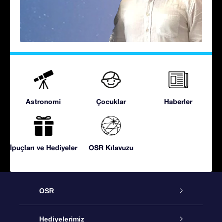
Astronomi
Çocuklar
Haberler
İpuçları ve Hediyeler
OSR Kılavuzu
OSR
Hizmet
Hediyelerimiz