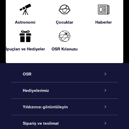
Astronomi
Çocuklar
Haberler
İpuçları ve Hediyeler
OSR Kılavuzu
OSR
Hizmet
Hediyelerimiz
İletişim
Çevrimiçi Yıldız Hediyesi
Yıldızınızı görüntüleyin
Blogu
OSR Hediye Paketi
Star Register
Sipariş ve teslimat