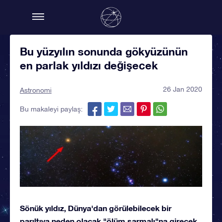
Bu yüzyılın sonunda gökyüzünün
en parlak yıldızı değişecek
26 Jan 2020
Astronomi
Bu makaleyi paylaş:
Sönük yıldız, Dünya'dan görülebilecek bir
parıltıya neden olacak "ölüm sarmalı"na girecek.