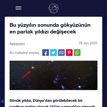
Bu yüzyılın sonunda gökyüzünün
en parlak yıldızı değişecek
26 Jan 2020
Astronomi
Bu makaleyi paylaş:
Sönük yıldız, Dünya'dan görülebilecek bir
parıltıya neden olacak "ölüm sarmalı"na girecek.