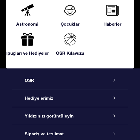
Astronomi
Çocuklar
Haberler
İpuçları ve Hediyeler
OSR Kılavuzu
OSR
Hizmet
Hediyelerimiz
İletişim
Çevrimiçi Yıldız Hediyesi
Yıldızınızı görüntüleyin
Blogu
OSR Hediye Paketi
Star Register
Sipariş ve teslimat