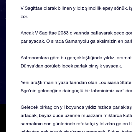
V Sagittae olarak bilinen yıldız şimdilik epey sönük. I
zor.
Ancak V Sagittae 2083 civarında patlayarak gece göreb
parlayacak. O sırada Samanyolu galaksimizin en parla
Astronomlara göre bu gerçekleştiğinde yıldız, dramati
Dünya’dan görülebilecek parlak bir ışık yayacak.
Yeni araştırmanın yazarlarından olan Louisiana State 
Sge’nin geleceğine dair güçlü bir tahminimiz var” ded
Gelecek birkaç on yıl boyunca yıldız hızlıca parlakl
artacak, beyaz cüce üzerine muazzam miktarda küt
sarmalının son günlerinde refakatçi yıldızdan gelen 
yıldızdan çok büyük bir rüzgar yaratacak. Sirius, hat