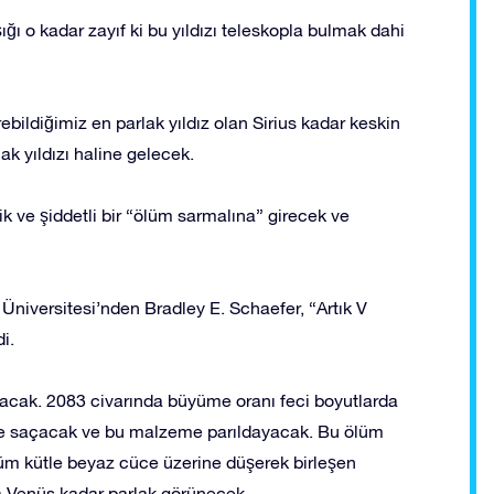
şığı o kadar zayıf ki bu yıldızı teleskopla bulmak dahi
ildiğimiz en parlak yıldız olan Sirius kadar keskin
k yıldızı haline gelecek.
k ve şiddetli bir “ölüm sarmalına” girecek ve
Üniversitesi’nden Bradley E. Schaefer, “Artık V
i.
aşacak. 2083 civarında büyüme oranı feci boyutlarda
le saçacak ve bu malzeme parıldayacak. Bu ölüm
tüm kütle beyaz cüce üzerine düşerek birleşen
ta Venüs kadar parlak görünecek.