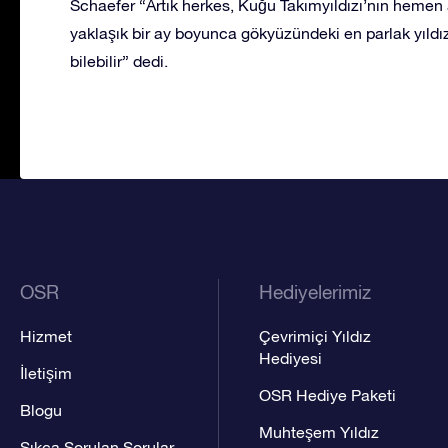
Schaefer “Artık herkes, Kuğu Takımyıldızı’nın hemen a
yaklaşık bir ay boyunca gökyüzündeki en parlak yıldız 
bilebilir” dedi.
OSR
Hediyelerimiz
Hizmet
Çevrimiçi Yıldız
Hediyesi
İletişim
OSR Hediye Paketi
Blogu
Muhteşem Yıldız
Sıkça Sorulan Sorular