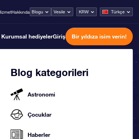
Blogu
Vesile
KRW
Türkçe
Hizmet
Hakkında
Kurumsal hediyeler
Giriş
Bir yıldıza isim verin!
Blog kategorileri
Astronomi
Çocuklar
Haberler