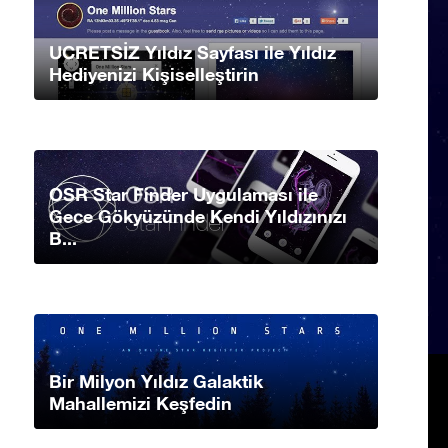
UCRETSİZ Yıldız Sayfası ile Yıldız
Hediyenizi Kişiselleştirin
OSR Star Finder Uygulaması ile
Gece Gökyüzünde Kendi Yıldızınızı
B...
Bir Milyon Yıldız Galaktik
Mahallemizi Keşfedin