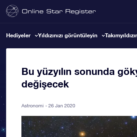
Hediyeler
Yıldızınızı görüntüleyin
Takımyıldızın
Bu yüzyılın sonunda göky
değişecek
Astronomi
26 Jan 2020