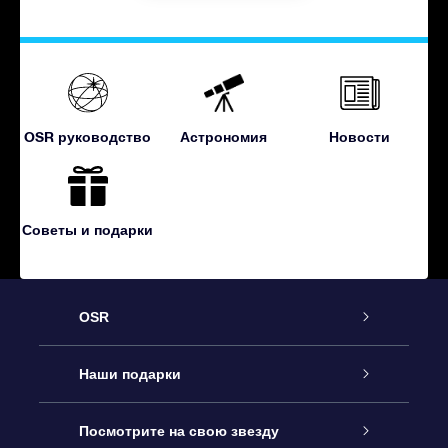
OSR руководство
Астрономия
Новости
Советы и подарки
OSR
Обслуживание
Наши подарки
Как с нами связаться
Онлайн подарок Online Star Gift
Посмотрите на свою звезду