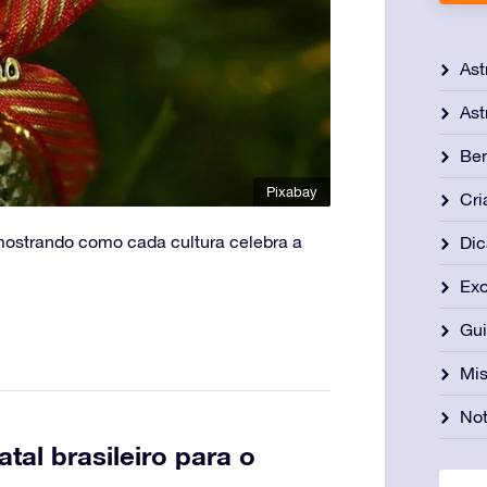
Ast
Ast
Be
Pixabay
Cri
mostrando como cada cultura celebra a
Dic
Exo
Gu
Mis
Not
atal brasileiro para o