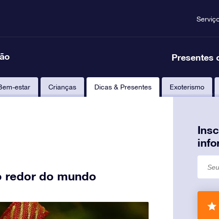
Serviç
ção
Presentes 
Bem-estar
Crianças
Dicas & Presentes
Exoterismo
Ins
inf
ao redor do mundo