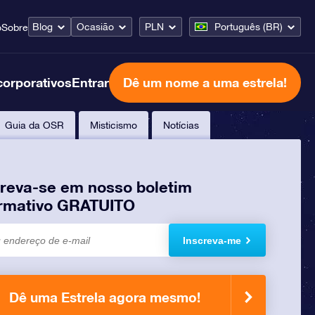
Blog
Ocasião
PLN
Português (BR)
o
Sobre
corporativos
Entrar
Dê um nome a uma estrela!
Guia da OSR
Misticismo
Notícias
creva-se em nosso boletim
ormativo GRATUITO
Inscreva-me
Dê uma Estrela agora mesmo!