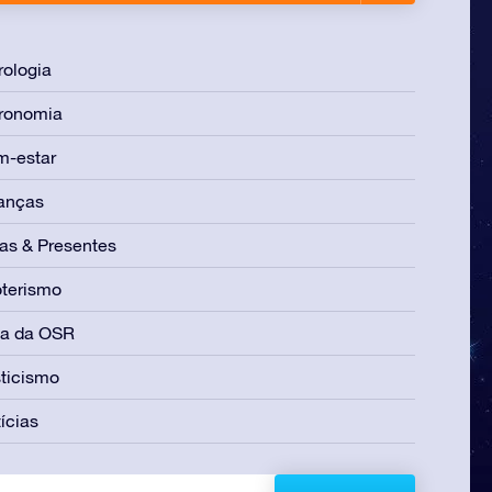
rologia
ronomia
m-estar
anças
as & Presentes
terismo
ia da OSR
ticismo
ícias