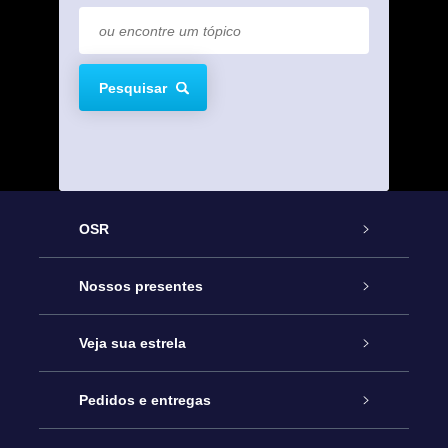
Pesquisar
OSR
Serviço
Nossos presentes
Entre em contato conosco
Presente estrelar on-line
Veja sua estrela
Blog
Pacote de presente da OSR
Star Register
Pedidos e entregas