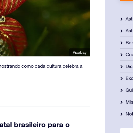
Ast
Ast
Be
Pixabay
Cri
mostrando como cada cultura celebra a
Dic
Exo
Gu
Mis
Not
atal brasileiro para o