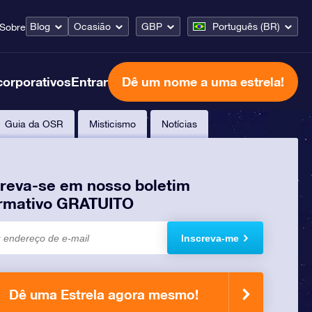
Blog
Ocasião
GBP
Português (BR)
Sobre
corporativos
Entrar
Dê um nome a uma estrela!
Guia da OSR
Misticismo
Notícias
creva-se em nosso boletim
ormativo GRATUITO
Inscreva-me
Dê uma Estrela agora mesmo!