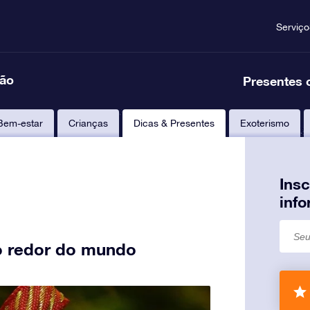
Serviço
ção
Presentes 
Bem-estar
Crianças
Dicas & Presentes
Exoterismo
Ins
inf
ao redor do mundo