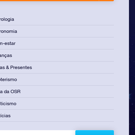
rologia
ronomia
m-estar
anças
as & Presentes
terismo
ia da OSR
ticismo
ícias