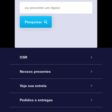
Pesquisar
OSR
Serviço
Nossos presentes
Entre em contato conosco
Presente estrelar on-line
Veja sua estrela
Blog
Pacote de presente da OSR
Star Register
Pedidos e entregas