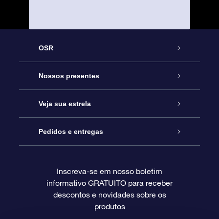
OSR
Serviço
Nossos presentes
Entre em contato conosco
Presente estrelar on-line
Veja sua estrela
Blog
Pacote de presente da OSR
Star Register
Pedidos e entregas
Perguntas frequentes
Super Star Gift
Aplicativo Localizador de Estrelas da OSR
Login de clientes
Inscreva-se em nosso boletim
informativo GRATUITO para receber
Avaliações
O cartão de presente da OSR
Página estelar personalizada
Informações de pagamento
descontos e novidades sobre os
produtos
Presentes corporativos
Um Milhão de Estrelas
Informações de envio