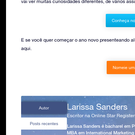
vai ver muitas curiosidades diferentes, de vários ass
Conheça no
E se você quer começar o ano novo presenteando a
aqui.
Nomeie uma
Larissa Sanders
Autor
Escritor na Online Star Register
Posts recentes
Larissa Sanders é bacharel em 
MBA em International Marketing