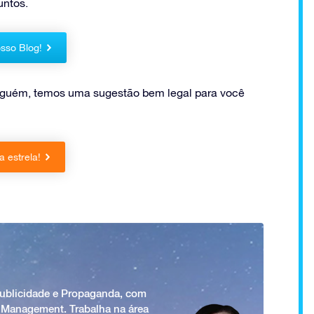
untos.
sso Blog!
lguém, temos uma sugestão bem legal para você
 estrela!
Publicidade e Propaganda, com
 Management. Trabalha na área