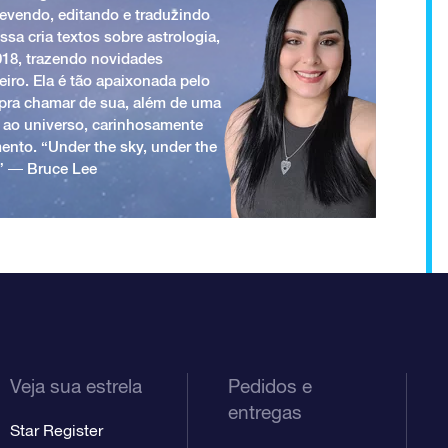
revendo, editando e traduzindo
ssa cria textos sobre astrologia,
018, trazendo novidades
iro. Ela é tão apaixonada pelo
a pra chamar de sua, além de uma
 ao universo, carinhosamente
ento. “Under the sky, under the
.” ― Bruce Lee
Veja sua estrela
Pedidos e
entregas
Star Register