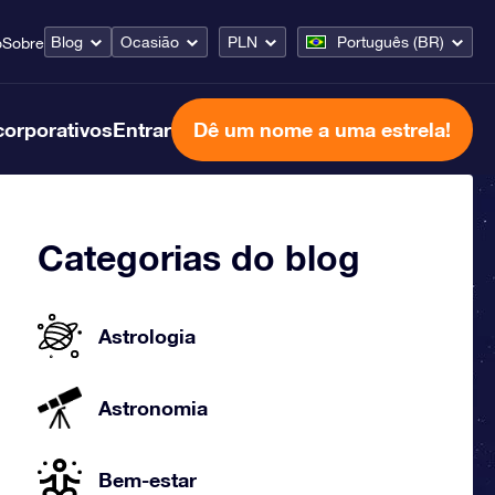
Blog
Ocasião
PLN
Português (BR)
o
Sobre
corporativos
Entrar
Dê um nome a uma estrela!
Categorias do blog
Astrologia
Astronomia
Bem-estar