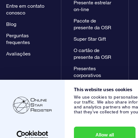
Presente estrelar
Entre em contato
on-line
conosco
Pacote de
Blog
presente da OSR
Perguntas
Super Star Gift
frequentes
O cartão de
Avaliações
presente da OSR
Presentes
corporativos
This website uses cookies
We use cookies to personalise
our traffic. We also share info
and analytics partners who may
that they’ve collected from you
Online Star Register BV
- Laan van de Maagd 83, 7324 BT 
,
Atendimento ao cliente:
help@osr.org
KVK: 60333553, VAT:
Allow all