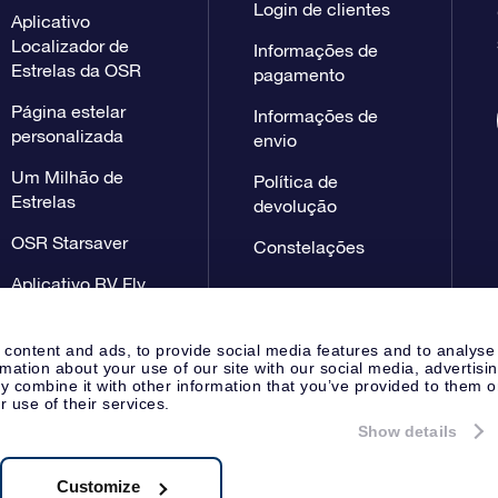
Login de clientes
Aplicativo
Localizador de
Informações de
Estrelas da OSR
pagamento
Página estelar
Informações de
personalizada
envio
Um Milhão de
Política de
Estrelas
devolução
OSR Starsaver
Constelações
Aplicativo RV Fly
me to the stars
 content and ads, to provide social media features and to analyse
rmation about your use of our site with our social media, advertisi
 combine it with other information that you’ve provided to them o
r use of their services.
Show details
Página de imprensa
Declaração
Apeldoorn, The Netherlands
 NL 8538.62.722B01
Customize