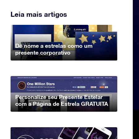
Leia mais artigos
Dê nome a estrelas como um
presente corporativo
Personalize seu Presente Estelar
com a Página de Estrela GRATUITA