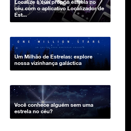
Localize a sua própria estrela no
céu com o aplicativo Localizador de
Est...
Um Milhão de Estrelas: explore
nossa vizinhança galáctica
Você conhece alguém sem uma
estrela no céu?