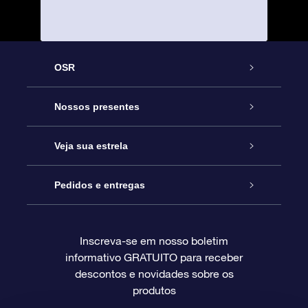
OSR
Serviço
Nossos presentes
Entre em contato conosco
Presente estrelar on-line
Veja sua estrela
Blog
Pacote de presente da OSR
Star Register
Pedidos e entregas
Perguntas frequentes
Super Star Gift
Aplicativo Localizador de Estrelas da OSR
Login de clientes
Inscreva-se em nosso boletim
informativo GRATUITO para receber
Avaliações
O cartão de presente da OSR
Página estelar personalizada
Informações de pagamento
descontos e novidades sobre os
produtos
Presentes corporativos
Um Milhão de Estrelas
Informações de envio