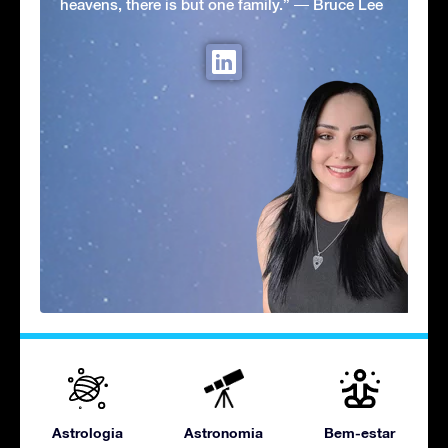
heavens, there is but one family.” ― Bruce Lee
Astrologia
Astronomia
Bem-estar