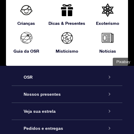
Crianças
Dicas & Presentes
Exoterismo
Guia da OSR
Misticismo
Notícias
Pixabay
OSR
Serviço
Nossos presentes
Entre em contato conosco
Presente estrelar on-line
Veja sua estrela
Blog
Pacote de presente da OSR
Star Register
Pedidos e entregas