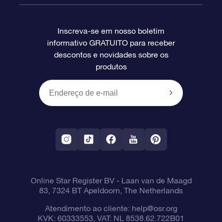
Perguntas frequentes
Super Star Gift
Aplicativo Localizador de Estrelas da OSR
Login de clientes
Inscreva-se em nosso boletim
informativo GRATUITO para receber
Avaliações
O cartão de presente da OSR
Página estelar personalizada
Informações de pagamento
descontos e novidades sobre os
produtos
Presentes corporativos
Um Milhão de Estrelas
Informações de envio
OSR Starsaver
Política de devolução
Aplicativo RV Fly me to the stars
Constelações
Online Star Register BV
- Laan van de Maagd
83, 7324 BT Apeldoorn, The Netherlands
Atendimento ao cliente:
help@osr.org
KVK: 60333553, VAT: NL 8538.62.722B01