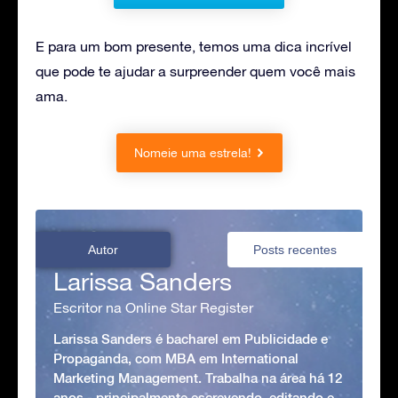
E para um bom presente, temos uma dica incrível
que pode te ajudar a surpreender quem você mais
ama.
Nomeie uma estrela!
Autor
Posts recentes
Larissa Sanders
Escritor na Online Star Register
Larissa Sanders é bacharel em Publicidade e
Propaganda, com MBA em International
Marketing Management. Trabalha na área há 12
anos - principalmente escrevendo, editando e