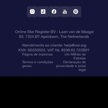
Aplicativo RV Fly me to the stars
Constelações
Online Star Register BV
- Laan van de Maagd
83, 7324 BT Apeldoorn, The Netherlands
Atendimento ao cliente:
help@osr.org
KVK: 60333553, VAT: NL 8538.62.722B01
Página de imprensa
Um Milhão de
Estrelas
Termos e condições
Declaração de
gerais
privacidade e aviso
legal