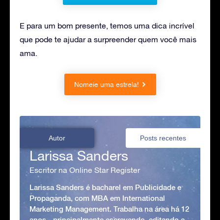
E para um bom presente, temos uma dica incrível
que pode te ajudar a surpreender quem você mais
ama.
Nomeie uma estrela!
Autor
Posts recentes
Larissa Sanders
Escritor na Online Star Register
Larissa Sanders é bacharel em Publicidade e
Propaganda, com MBA em International
Marketing Management. Trabalha na área há 12
anos - principalmente escrevendo, editando e