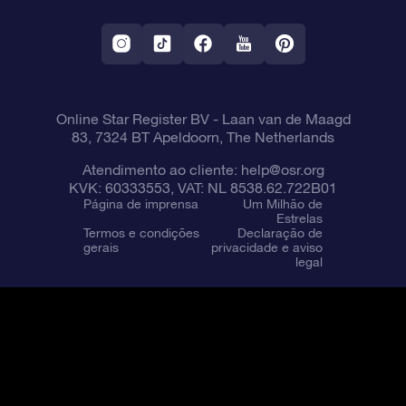
Aplicativo RV Fly me to the stars
Constelações
Online Star Register BV
- Laan van de Maagd
83, 7324 BT Apeldoorn, The Netherlands
Atendimento ao cliente:
help@osr.org
KVK: 60333553, VAT: NL 8538.62.722B01
Página de imprensa
Um Milhão de
Estrelas
Termos e condições
Declaração de
gerais
privacidade e aviso
legal