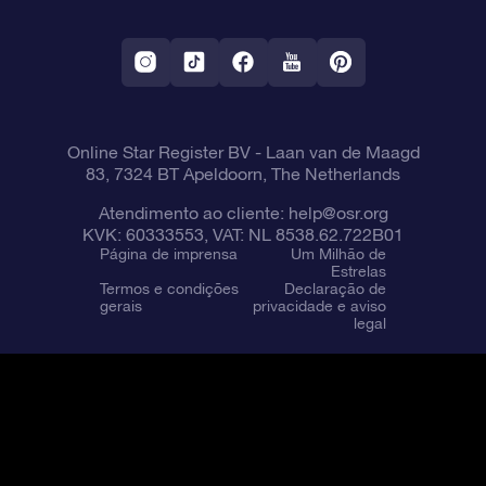
Aplicativo RV Fly me to the stars
Constelações
Online Star Register BV
- Laan van de Maagd
83, 7324 BT Apeldoorn, The Netherlands
Atendimento ao cliente:
help@osr.org
KVK: 60333553, VAT: NL 8538.62.722B01
Página de imprensa
Um Milhão de
Estrelas
Termos e condições
Declaração de
gerais
privacidade e aviso
legal