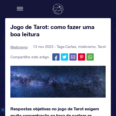
Jogo de Tarot: como fazer uma
boa leitura
13 nov 2023 - Tags:
Cartas
,
misticismo
,
Tarot
Misticismo
Compartilhe este artigo:
Respostas objetivas no jogo de Tarot exigem
muita concentração na hora de sortear as