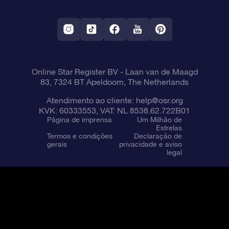
Aplicativo RV Fly me to the stars
Constelações
Online Star Register BV
- Laan van de Maagd
83, 7324 BT Apeldoorn, The Netherlands
Atendimento ao cliente:
help@osr.org
KVK: 60333553, VAT: NL 8538.62.722B01
Página de imprensa
Um Milhão de
Estrelas
Termos e condições
Declaração de
gerais
privacidade e aviso
legal