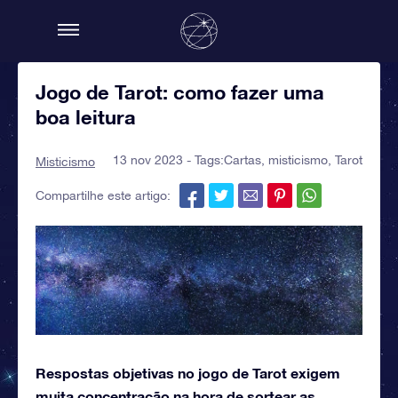
Jogo de Tarot: como fazer uma
boa leitura
13 nov 2023 - Tags:
Cartas
,
misticismo
,
Tarot
Misticismo
Compartilhe este artigo:
Respostas objetivas no jogo de Tarot exigem
muita concentração na hora de sortear as