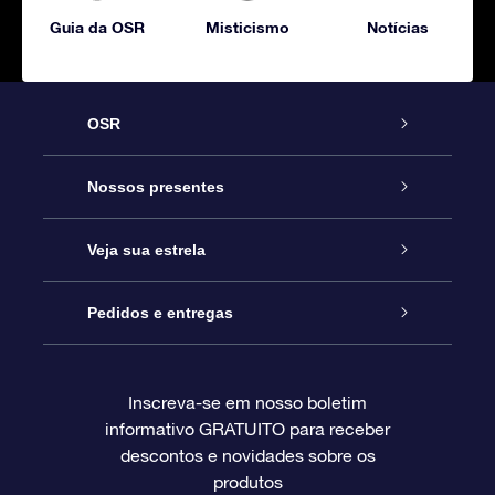
Guia da OSR
Misticismo
Notícias
OSR
Serviço
Nossos presentes
Entre em contato conosco
Presente estrelar on-line
Veja sua estrela
Blog
Pacote de presente da OSR
Star Register
Pedidos e entregas
Perguntas frequentes
Super Star Gift
Aplicativo Localizador de Estrelas da OSR
Login de clientes
Inscreva-se em nosso boletim
informativo GRATUITO para receber
Avaliações
O cartão de presente da OSR
Página estelar personalizada
Informações de pagamento
descontos e novidades sobre os
produtos