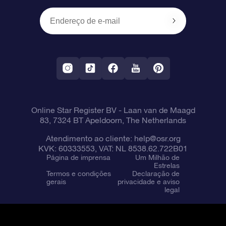
Presentes corporativos
Um Milhão de Estrelas
Informações de envio
OSR Starsaver
Política de devolução
Aplicativo RV Fly me to the stars
Constelações
Online Star Register BV
- Laan van de Maagd
83, 7324 BT Apeldoorn, The Netherlands
Atendimento ao cliente:
help@osr.org
KVK: 60333553, VAT: NL 8538.62.722B01
Página de imprensa
Um Milhão de
Estrelas
Termos e condições
Declaração de
gerais
privacidade e aviso
legal