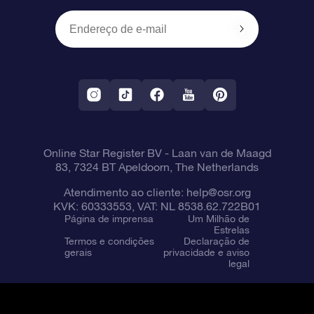
Presentes corporativos
Um Milhão de Estrelas
Informações de envio
OSR Starsaver
Política de devolução
Aplicativo RV Fly me to the stars
Constelações
Online Star Register BV
- Laan van de Maagd
83, 7324 BT Apeldoorn, The Netherlands
Atendimento ao cliente:
help@osr.org
KVK: 60333553, VAT: NL 8538.62.722B01
Página de imprensa
Um Milhão de
Estrelas
Termos e condições
Declaração de
gerais
privacidade e aviso
legal