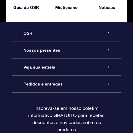
Guia da OSR
Misticismo
Notícias
OSR
Serviço
Nossos presentes
Entre em contato conosco
Presente estrelar on-line
Veja sua estrela
Blog
Pacote de presente da OSR
Star Register
Pedidos e entregas
Perguntas frequentes
Super Star Gift
Aplicativo Localizador de Estrelas da OSR
Login de clientes
Inscreva-se em nosso boletim
informativo GRATUITO para receber
Avaliações
O cartão de presente da OSR
Página estelar personalizada
Informações de pagamento
descontos e novidades sobre os
produtos