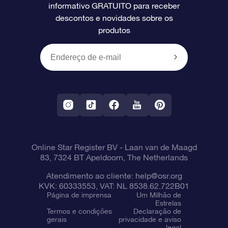
informativo GRATUITO para receber
Avaliações
O cartão de presente da OSR
Página estelar personalizada
Informações de pagamento
descontos e novidades sobre os
produtos
Presentes corporativos
Um Milhão de Estrelas
Informações de envio
OSR Starsaver
Política de devolução
Aplicativo RV Fly me to the stars
Constelações
Online Star Register BV
- Laan van de Maagd
83, 7324 BT Apeldoorn, The Netherlands
Atendimento ao cliente:
help@osr.org
KVK: 60333553, VAT: NL 8538.62.722B01
Página de imprensa
Um Milhão de
Estrelas
Termos e condições
Declaração de
gerais
privacidade e aviso
legal