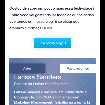
Gostou de saber um pouco mais essa festividade?
Então você vai gostar de ler todas as curiosidades
que temos em nosso blog! É só clicar aqui
embaixo e começar a ler!
Leia nosso blog!
Autor
Posts recentes
Larissa Sanders
Escritor na Online Star Register
Larissa Sanders é bacharel em Publicidade e
Propaganda, com MBA em International
Marketing Management. Trabalha na área há 12