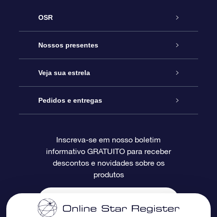
OSR
Serviço
Nossos presentes
Entre em contato conosco
Presente estrelar on-line
Veja sua estrela
Blog
Pacote de presente da OSR
Star Register
Pedidos e entregas
Perguntas frequentes
Super Star Gift
Aplicativo Localizador de Estrelas da OSR
Login de clientes
Inscreva-se em nosso boletim
informativo GRATUITO para receber
Avaliações
O cartão de presente da OSR
Página estelar personalizada
Informações de pagamento
descontos e novidades sobre os
produtos
Presentes corporativos
Um Milhão de Estrelas
Informações de envio
OSR Starsaver
Política de devolução