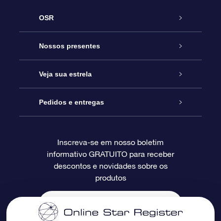
OSR
Serviço
Nossos presentes
Entre em contato conosco
Presente estrelar on-line
Veja sua estrela
Blog
Pacote de presente da OSR
Star Register
Pedidos e entregas
Perguntas frequentes
Super Star Gift
Aplicativo Localizador de Estrelas da OSR
Login de clientes
Inscreva-se em nosso boletim
informativo GRATUITO para receber
Avaliações
O cartão de presente da OSR
Página estelar personalizada
Informações de pagamento
descontos e novidades sobre os
produtos
Presentes corporativos
Um Milhão de Estrelas
Informações de envio
OSR Starsaver
Política de devolução