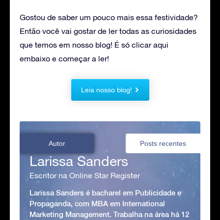
Gostou de saber um pouco mais essa festividade?
Então você vai gostar de ler todas as curiosidades
que temos em nosso blog! É só clicar aqui
embaixo e começar a ler!
Leia nosso blog!
Autor
Posts recentes
Larissa Sanders
Escritor na Online Star Register
Larissa Sanders é bacharel em Publicidade e
Propaganda, com MBA em International
Marketing Management. Trabalha na área há 12