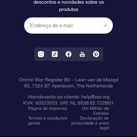
descontos e novidades sobre os
produtos
Presentes corporativos
Um Milhão de Estrelas
Informações de envio
OSR Starsaver
Política de devolução
Aplicativo RV Fly me to the stars
Constelações
Online Star Register BV
- Laan van de Maagd
83, 7324 BT Apeldoorn, The Netherlands
Atendimento ao cliente:
help@osr.org
KVK: 60333553, VAT: NL 8538.62.722B01
Página de imprensa
Um Milhão de
Estrelas
Termos e condições
Declaração de
gerais
privacidade e aviso
legal