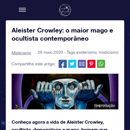
Aleister Crowley: o maior mago e
ocultista contemporâneo
29 maio 2020 - Tags:
exoterismo
,
misticismo
Misticismo
Compartilhe este artigo:
Reprodução
Conheça agora a vida de Aleister Crowley,
ocultista, demonólogo e mago, homem que