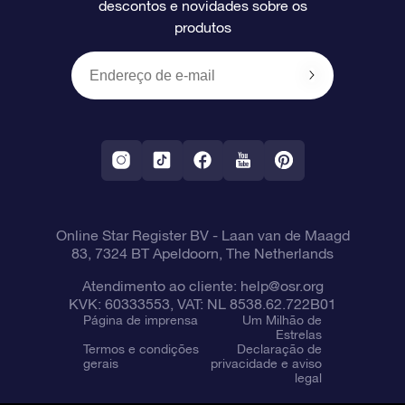
descontos e novidades sobre os
produtos
Presentes corporativos
Um Milhão de Estrelas
Informações de envio
OSR Starsaver
Política de devolução
Aplicativo RV Fly me to the stars
Constelações
Online Star Register BV
- Laan van de Maagd
83, 7324 BT Apeldoorn, The Netherlands
Atendimento ao cliente:
help@osr.org
KVK: 60333553, VAT: NL 8538.62.722B01
Página de imprensa
Um Milhão de
Estrelas
Termos e condições
Declaração de
gerais
privacidade e aviso
legal