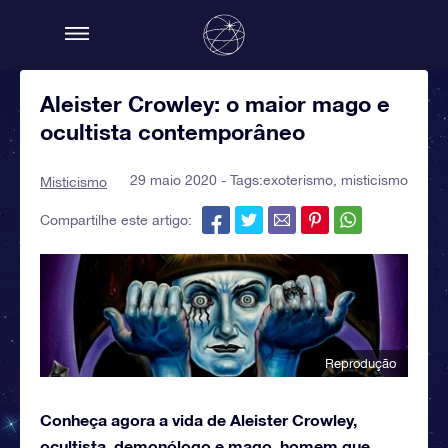
Aleister Crowley: o maior mago e
ocultista contemporâneo
29 maio 2020 - Tags:
exoterismo
,
misticismo
Misticismo
Compartilhe este artigo:
Reprodução
Conheça agora a vida de Aleister Crowley,
ocultista, demonólogo e mago, homem que