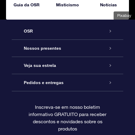
Guia da OSR
Misticismo
Notícias
Pixabay
OSR
Serviço
Nossos presentes
Entre em contato conosco
Presente estrelar on-line
Veja sua estrela
Blog
Pacote de presente da OSR
Star Register
Pedidos e entregas
Perguntas frequentes
Super Star Gift
Aplicativo Localizador de Estrelas da OSR
Login de clientes
Inscreva-se em nosso boletim
informativo GRATUITO para receber
Avaliações
O cartão de presente da OSR
Página estelar personalizada
Informações de pagamento
descontos e novidades sobre os
produtos
Presentes corporativos
Um Milhão de Estrelas
Informações de envio