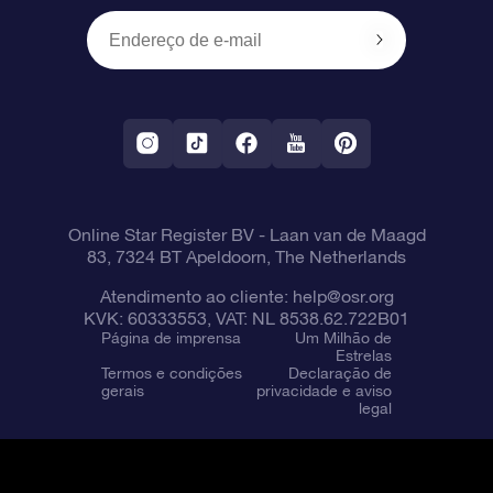
OSR Starsaver
Política de devolução
Aplicativo RV Fly me to the stars
Constelações
Online Star Register BV
- Laan van de Maagd
83, 7324 BT Apeldoorn, The Netherlands
Atendimento ao cliente:
help@osr.org
KVK: 60333553, VAT: NL 8538.62.722B01
Página de imprensa
Um Milhão de
Estrelas
Termos e condições
Declaração de
gerais
privacidade e aviso
legal