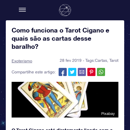
Como funciona o Tarot Cigano e
quais são as cartas desse
baralho?
28 fev 2019 - Tags:
Cartas
,
Tarot
Exoterismo
Compartilhe este artigo:
Pixabay
O Tarot Cigano está diretamente ligado com a