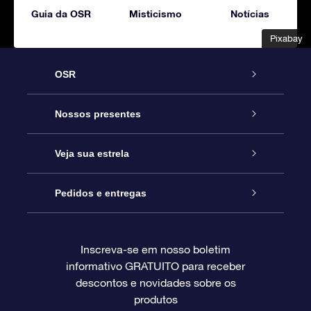
Guia da OSR
Misticismo
Notícias
Pixabay
Pixabay
OSR
Serviço
Nossos presentes
Entre em contato conosco
Presente estrelar on-line
Veja sua estrela
Blog
Pacote de presente da OSR
Star Register
Pedidos e entregas
Perguntas frequentes
Super Star Gift
Aplicativo Localizador de Estrelas da OSR
Login de clientes
Inscreva-se em nosso boletim
informativo GRATUITO para receber
Avaliações
O cartão de presente da OSR
Página estelar personalizada
Informações de pagamento
descontos e novidades sobre os
produtos
Presentes corporativos
Um Milhão de Estrelas
Informações de envio