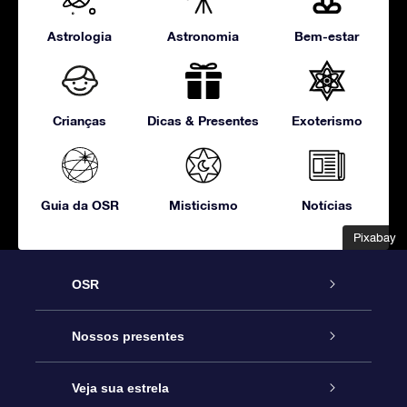
Astrologia
Astronomia
Bem-estar
Crianças
Dicas & Presentes
Exoterismo
Guia da OSR
Misticismo
Notícias
Pixabay
Pixabay
OSR
Serviço
Nossos presentes
Entre em contato conosco
Presente estrelar on-line
Veja sua estrela