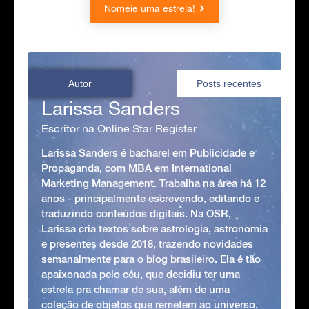
Nomeie uma estrela!
Autor
Posts recentes
Larissa Sanders
Escritor na Online Star Register
Larissa Sanders é bacharel em Publicidade e
Propaganda, com MBA em International
Marketing Management. Trabalha na área há 12
anos - principalmente escrevendo, editando e
traduzindo conteúdos digitais. Na OSR,
Larissa cria textos sobre astrologia, astronomia
e presentes desde 2018, trazendo novidades
semanalmente para o blog brasileiro. Ela é tão
apaixonada pelo céu, que decidiu ter uma
estrela pra chamar de sua, além de uma
coleção de objetos que remetem ao universo,