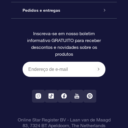
Blog
Pacote de presente da OSR
Star Register
Pedidos e entregas
Perguntas frequentes
Super Star Gift
Aplicativo Localizador de Estrelas da OSR
Login de clientes
Inscreva-se em nosso boletim
informativo GRATUITO para receber
Avaliações
O cartão de presente da OSR
Página estelar personalizada
Informações de pagamento
descontos e novidades sobre os
produtos
Presentes corporativos
Um Milhão de Estrelas
Informações de envio
OSR Starsaver
Política de devolução
Aplicativo RV Fly me to the stars
Constelações
Online Star Register BV
- Laan van de Maagd
83, 7324 BT Apeldoorn, The Netherlands