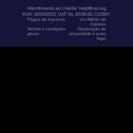
Atendimento ao cliente:
help@osr.org
KVK: 60333553, VAT: NL 8538.62.722B01
Página de imprensa
Um Milhão de
Estrelas
Termos e condições
Declaração de
gerais
privacidade e aviso
legal