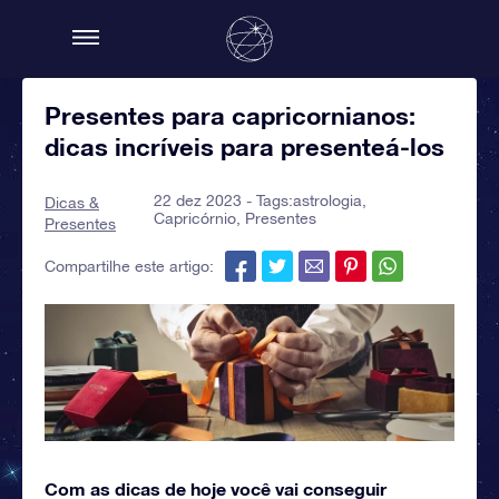
Presentes para capricornianos:
dicas incríveis para presenteá-los
22 dez 2023 - Tags:
astrologia
,
Dicas &
Capricórnio
,
Presentes
Presentes
Compartilhe este artigo:
Com as dicas de hoje você vai conseguir