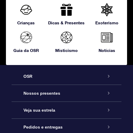
Crianças
Dicas & Presentes
Exoterismo
Guia da OSR
Misticismo
Notícias
OSR
Serviço
Nossos presentes
Entre em contato conosco
Presente estrelar on-line
Veja sua estrela
Blog
Pacote de presente da OSR
Star Register
Pedidos e entregas