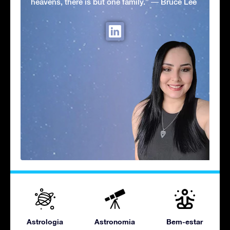
heavens, there is but one family.” ― Bruce Lee
Astrologia
Astronomia
Bem-estar