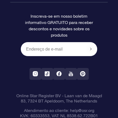
Perguntas frequentes
Super Star Gift
Aplicativo Localizador de Estrelas da OSR
Login de clientes
Inscreva-se em nosso boletim
informativo GRATUITO para receber
Avaliações
O cartão de presente da OSR
Página estelar personalizada
Informações de pagamento
descontos e novidades sobre os
produtos
Presentes corporativos
Um Milhão de Estrelas
Informações de envio
OSR Starsaver
Política de devolução
Aplicativo RV Fly me to the stars
Constelações
Online Star Register BV
- Laan van de Maagd
83, 7324 BT Apeldoorn, The Netherlands
Atendimento ao cliente:
help@osr.org
KVK: 60333553, VAT: NL 8538.62.722B01