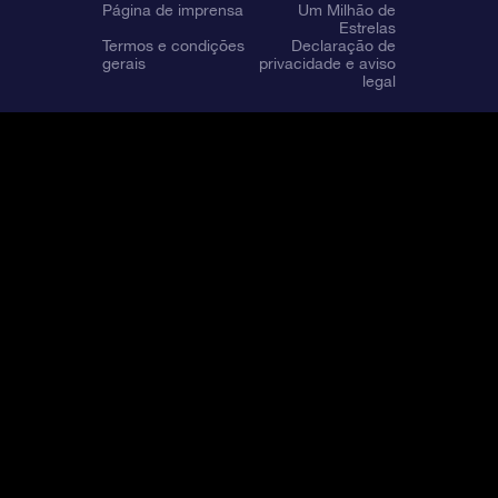
Página de imprensa
Um Milhão de
Estrelas
Termos e condições
Declaração de
gerais
privacidade e aviso
legal