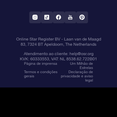
Aplicativo RV Fly me to the stars
Constelações
Online Star Register BV
- Laan van de Maagd
83, 7324 BT Apeldoorn, The Netherlands
Atendimento ao cliente:
help@osr.org
KVK: 60333553, VAT: NL 8538.62.722B01
Página de imprensa
Um Milhão de
Estrelas
Termos e condições
Declaração de
gerais
privacidade e aviso
legal