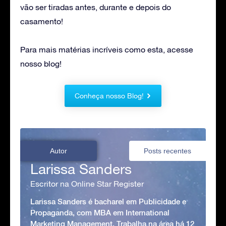
vão ser tiradas antes, durante e depois do
casamento!
Para mais matérias incríveis como esta, acesse
nosso blog!
Conheça nosso Blog!
Autor
Posts recentes
Larissa Sanders
Escritor na Online Star Register
Larissa Sanders é bacharel em Publicidade e
Propaganda, com MBA em International
Marketing Management. Trabalha na área há 12