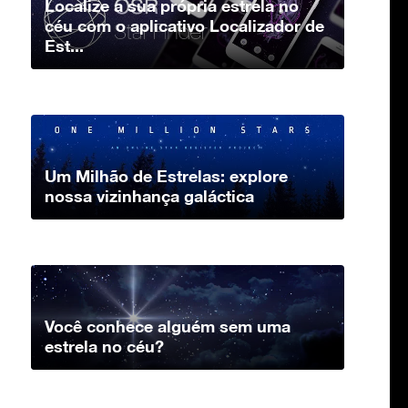
Localize a sua própria estrela no
céu com o aplicativo Localizador de
Est...
Um Milhão de Estrelas: explore
nossa vizinhança galáctica
Você conhece alguém sem uma
estrela no céu?