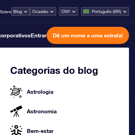
Blog
Ocasião
CNY
Português (BR)
Sobre
corporativos
Entrar
Dê um nome a uma estrela!
Categorias do blog
Astrologia
Astronomia
Bem-estar