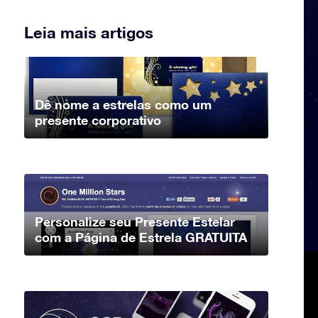
Leia mais artigos
Dê nome a estrelas como um
presente corporativo
Personalize seu Presente Estelar
com a Página de Estrela GRATUITA