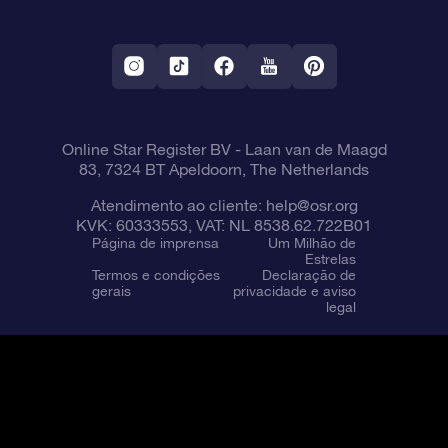
Aplicativo RV Fly me to the stars
Constelações
Online Star Register BV
- Laan van de Maagd
83, 7324 BT Apeldoorn, The Netherlands
Atendimento ao cliente:
help@osr.org
KVK: 60333553, VAT: NL 8538.62.722B01
Página de imprensa
Um Milhão de
Estrelas
Termos e condições
Declaração de
gerais
privacidade e aviso
legal