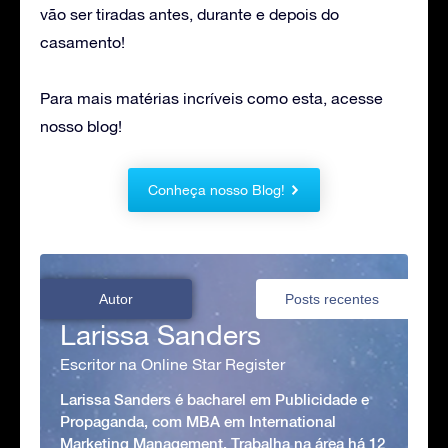
vão ser tiradas antes, durante e depois do
casamento!
Para mais matérias incríveis como esta, acesse
nosso blog!
Conheça nosso Blog!
Autor
Posts recentes
Larissa Sanders
Escritor na Online Star Register
Larissa Sanders é bacharel em Publicidade e
Propaganda, com MBA em International
Marketing Management. Trabalha na área há 12