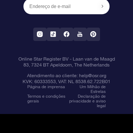
OSR Starsaver
Política de devolução
Aplicativo RV Fly me to the stars
Constelações
Online Star Register BV
- Laan van de Maagd
83, 7324 BT Apeldoorn, The Netherlands
Atendimento ao cliente:
help@osr.org
KVK: 60333553, VAT: NL 8538.62.722B01
Página de imprensa
Um Milhão de
Estrelas
Termos e condições
Declaração de
gerais
privacidade e aviso
legal