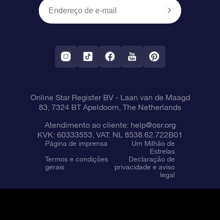
OSR Starsaver
Política de devolução
Aplicativo RV Fly me to the stars
Constelações
Online Star Register BV
- Laan van de Maagd
83, 7324 BT Apeldoorn, The Netherlands
Atendimento ao cliente:
help@osr.org
KVK: 60333553, VAT: NL 8538.62.722B01
Página de imprensa
Um Milhão de
Estrelas
Termos e condições
Declaração de
gerais
privacidade e aviso
legal