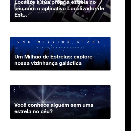
Localize a sua própria estrela no
céu com o aplicativo Localizador de
Est...
Um Milhão de Estrelas: explore
nossa vizinhança galáctica
Você conhece alguém sem uma
estrela no céu?