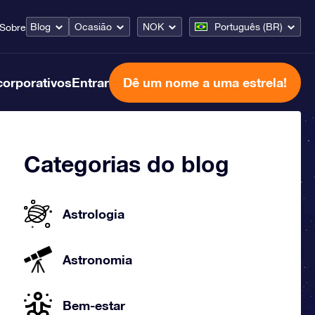
Blog
Ocasião
NOK
Português (BR)
Sobre
corporativos
Entrar
Dê um nome a uma estrela!
Categorias do blog
Astrologia
Astronomia
Bem-estar