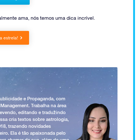
almente ama, nós temos uma dica incrível.
 estrela!
Publicidade e Propaganda, com
 Management. Trabalha na área
revendo, editando e traduzindo
ssa cria textos sobre astrologia,
018, trazendo novidades
iro. Ela é tão apaixonada pelo
a pra chamar de sua, além de uma