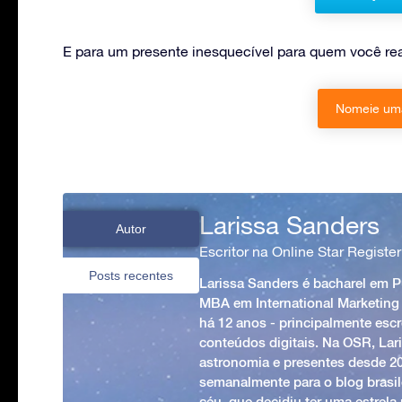
E para um presente inesquecível para quem você re
Nomeie uma
Larissa Sanders
Autor
Escritor na Online Star Register
Posts recentes
Larissa Sanders é bacharel em 
MBA em International Marketing
há 12 anos - principalmente esc
conteúdos digitais. Na OSR, Lari
astronomia e presentes desde 2
semanalmente para o blog brasile
céu, que decidiu ter uma estrel