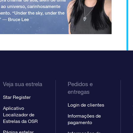
 ao universo, carinhosamente
ento. “Under the sky, under the
.” ― Bruce Lee
Veja sua estrela
Pedidos e
entregas
Star Register
Login de clientes
Aplicativo
Localizador de
Informações de
Estrelas da OSR
pagamento
Página estelar