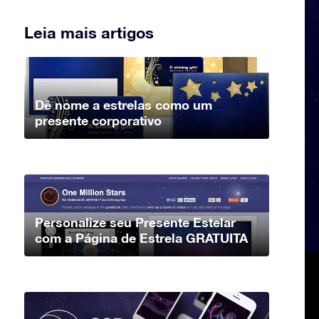
Leia mais artigos
Dê nome a estrelas como um
presente corporativo
Personalize seu Presente Estelar
com a Página de Estrela GRATUITA